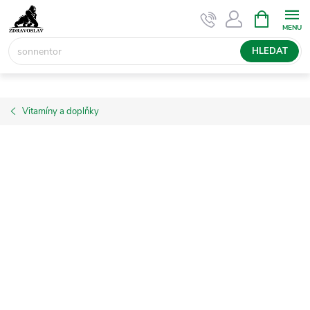
Přejít
NÁKUPNÍ
KOŠÍK
na
obsah
HLEDAT
Vitamíny a doplňky