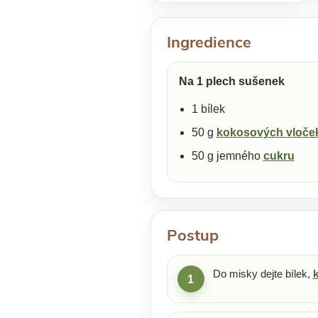
Ingredience
Na 1 plech sušenek
1 bílek
50 g
kokosových vloče
50 g jemného
cukru
Postup
Do misky dejte bílek,
1