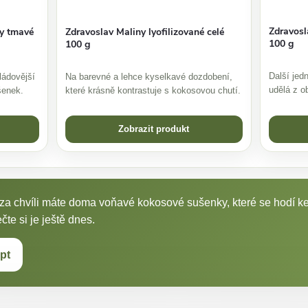
Zdravosl
ky tmavé
Zdravoslav Maliny lyofilizované celé
100 g
100 g
Další jedn
ládovější
Na barevné a lehce kyselkavé dozdobení,
udělá z o
šenek.
které krásně kontrastuje s kokosovou chutí.
Zobrazit produkt
 za chvíli máte doma voňavé kokosové sušenky, které se hodí k
te si je ještě dnes.
pt