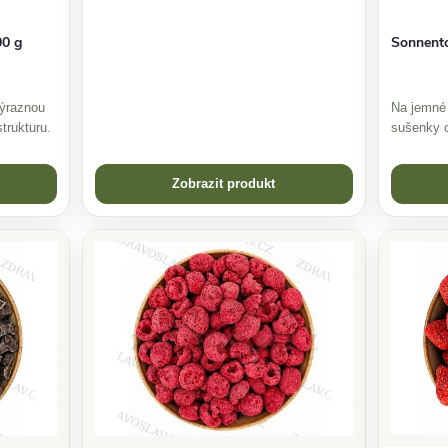
Sonnento
00 g
Na jemné 
ýraznou
sušenky c
trukturu.
Zobrazit produkt