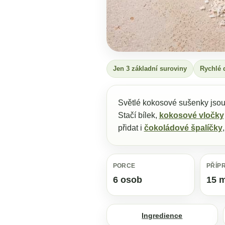
Jen 3 základní suroviny
Rychlé 
Světlé kokosové sušenky jsou 
Stačí bílek,
kokosové vločky
přidat i
čokoládové špalíčky
PORCE
PŘÍP
6 osob
15 m
Ingredience