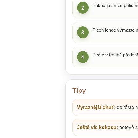
Pokud je směs příliš ří
2
Plech lehce vymažte m
3
Pečte v troubě předeh
4
Tipy
Výraznější chuť:
do těsta m
Ještě víc kokosu:
hotové s