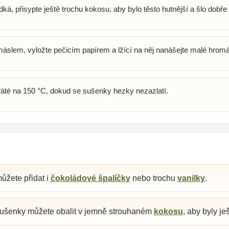
dká, přisypte ještě trochu kokosu, aby bylo těsto hutnější a šlo dobře 
áslem, vyložte pečicím papírem a lžící na něj nanášejte malé hromá
řáté na 150 °C, dokud se sušenky hezky nezazlatí.
ůžete přidat i
čokoládové špalíčky
nebo trochu
vanilky
.
ušenky můžete obalit v jemně strouhaném
kokosu
, aby byly je