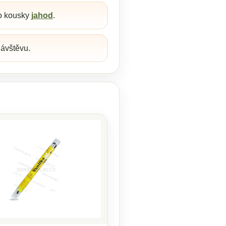
 kousky
jahod
.
návštěvu.