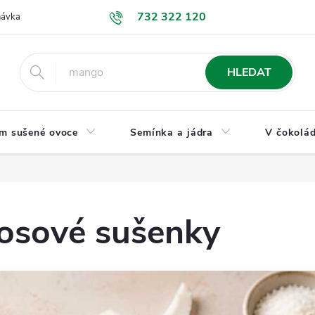
732 322 120
návka
GDPR a ochrana osobních údajů
Jak nakupovat
Obchodní
HLEDAT
m sušené ovoce
Semínka a jádra
V čokolád
kosové sušenky