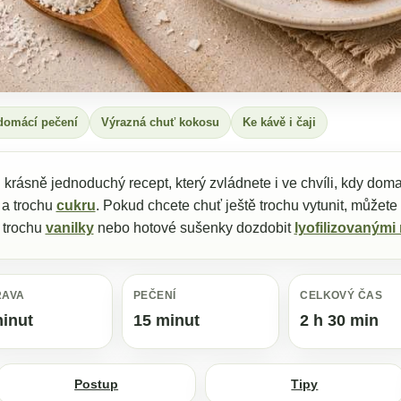
domácí pečení
Výrazná chuť kokosu
Ke kávě i čaji
krásně jednoduchý recept, který zvládnete i ve chvíli, kdy dom
a trochu
cukru
. Pokud chcete chuť ještě trochu vytunit, můžete
, trochu
vanilky
nebo hotové sušenky dozdobit
lyofilizovanými
RAVA
PEČENÍ
CELKOVÝ ČAS
inut
15 minut
2 h 30 min
Postup
Tipy