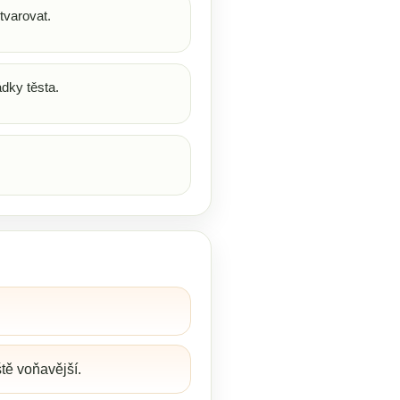
tvarovat.
dky těsta.
ště voňavější.