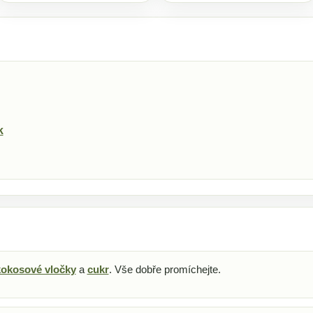
k
kokosové vločky
a
cukr
. Vše dobře promíchejte.