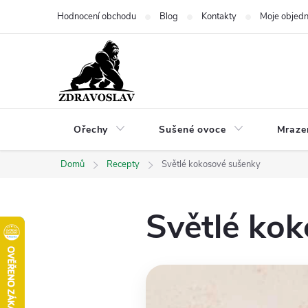
Přejít
Hodnocení obchodu
Blog
Kontakty
Moje objed
na
obsah
Ořechy
Sušené ovoce
Mraze
Domů
Recepty
Světlé kokosové sušenky
Světlé ko