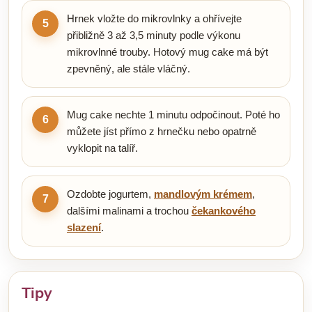
Hrnek vložte do mikrovlnky a ohřívejte
5
přibližně 3 až 3,5 minuty podle výkonu
mikrovlnné trouby. Hotový mug cake má být
zpevněný, ale stále vláčný.
Mug cake nechte 1 minutu odpočinout. Poté ho
6
můžete jíst přímo z hrnečku nebo opatrně
vyklopit na talíř.
Ozdobte jogurtem,
mandlovým krémem
,
7
dalšími malinami a trochou
čekankového
slazení
.
Tipy