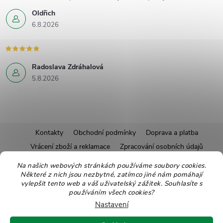
Oldřich
6.8.2026
Radoslava Zdráhalová
5.8.2026
Z
Kontakty
Obchodní podmínky
Doprava a platba
Vrácení zboží a reklamace
Zpracování osobních údajů
á
Pravidla soutěží
Affiliate program
Recepty
Na našich webových stránkách používáme soubory cookies.
Pro nové dodavatele
Ekologické balení
Moje objednávka
Některé z nich jsou nezbytné, zatímco jiné nám pomáhají
p
vylepšit tento web a váš uživatelský zážitek. Souhlasíte s
používáním všech cookies?
a
Nastavení
Copyright 2026
Zdravoslav
. Všechna práva vyhrazena.
Upravit nastavení