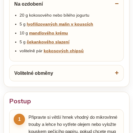
Na ozdobení
20 g kokosového nebo bílého jogurtu
5 g
lyofilizovaných malin v kouscích
10 g
mandlového krému
5 g
čekankového slazení
volitelně pár
kokosových chipsů
Volitelné obměny
Postup
Připravte si větší hrnek vhodný do mikrovlnné
1
trouby a lehce ho vytřete olejem nebo vyložte
kouskem pečicího papíru, pokud chcete mug