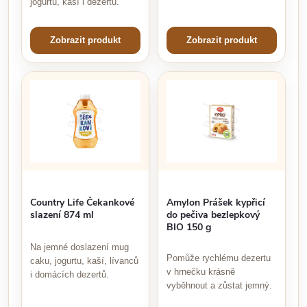
jogurtu, kaší i dezertů.
Zobrazit produkt
Zobrazit produkt
Country Life Čekankové
Amylon Prášek kypřicí
slazení 874 ml
do pečiva bezlepkový
BIO 150 g
Na jemné doslazení mug
Pomůže rychlému dezertu
caku, jogurtu, kaší, lívanců
v hrnečku krásně
i domácích dezertů.
vyběhnout a zůstat jemný.