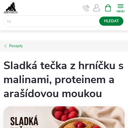
Přejít
NÁKUPNÍ
KOŠÍK
na
obsah
HLEDAT
Recepty
Sladká tečka z hrníčku s
malinami, proteinem a
arašídovou moukou