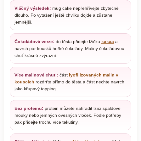
Vláčný výsledek:
mug cake nepřehřívejte zbytečně
dlouho. Po vytažení ještě chvilku dojde a zůstane
jemnější.
Čokoládová verze:
do těsta přidejte lžičku
kakaa
a
navrch pár kousků hořké čokolády. Maliny čokoládovou
chuť krásně zvýrazní.
Více malinové chuti:
část
lyofilizovaných malin v
kouscích
rozdrťte přímo do těsta a část nechte navrch
jako křupavý topping.
Bez proteinu:
protein můžete nahradit lžící špaldové
mouky nebo jemných ovesných vloček. Podle potřeby
pak přidejte trochu více tekutiny.