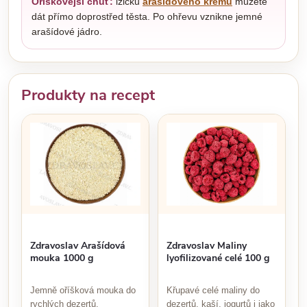
Oříškovější chuť:
lžičku
arašídového krému
můžete
dát přímo doprostřed těsta. Po ohřevu vznikne jemné
arašídové jádro.
Produkty na recept
Zdravoslav Maliny
Zdravoslav Arašídová
lyofilizované celé 100 g
mouka 1000 g
Křupavé celé maliny do
Jemně oříšková mouka do
dezertů, kaší, jogurtů i jako
rychlých dezertů,