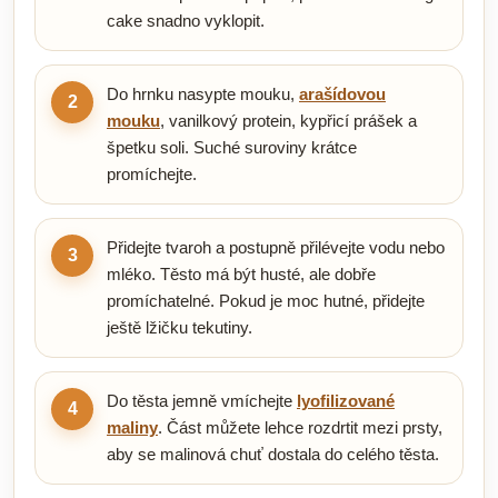
cake snadno vyklopit.
Do hrnku nasypte mouku,
arašídovou
2
mouku
, vanilkový protein, kypřicí prášek a
špetku soli. Suché suroviny krátce
promíchejte.
Přidejte tvaroh a postupně přilévejte vodu nebo
3
mléko. Těsto má být husté, ale dobře
promíchatelné. Pokud je moc hutné, přidejte
ještě lžičku tekutiny.
Do těsta jemně vmíchejte
lyofilizované
4
maliny
. Část můžete lehce rozdrtit mezi prsty,
aby se malinová chuť dostala do celého těsta.