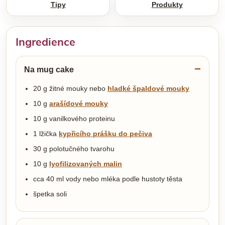
Tipy
Produkty
Ingredience
Na mug cake
20 g žitné mouky nebo
hladké špaldové mouky
10 g
arašídové mouky
10 g vanilkového proteinu
1 lžička
kypřicího prášku do pečiva
30 g polotučného tvarohu
10 g
lyofilizovaných malin
cca 40 ml vody nebo mléka podle hustoty těsta
špetka soli