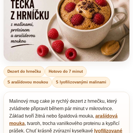
Dezert do hrnečku
Hotovo do 7 minut
S arašídovou moukou
S lyofilizovanými malinami
Malinový mug cake je rychlý dezert z hrnečku, který
zvládnete připravit během pár minut v mikrovlnce.
Základ tvoří žitná nebo špaldová mouka,
arašídová
mouka
, tvaroh, trocha vanilkového proteinu a kypřicí
prášek. Chuť krásně zvýrazní kyselkavé
lyofilizované