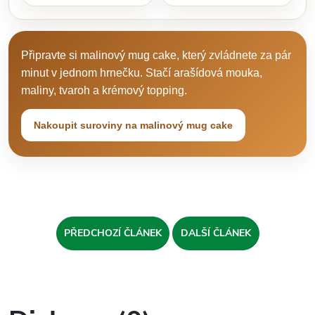
Připravte si malinový mug cake, který zvládnete za pár
minut v jednom hrnečku. Stačí arašídová mouka,
maliny, tvaroh a krémový topping.
Nakoupit suroviny na malinový mug cake
PŘEDCHOZÍ ČLÁNEK
DALŠÍ ČLÁNEK