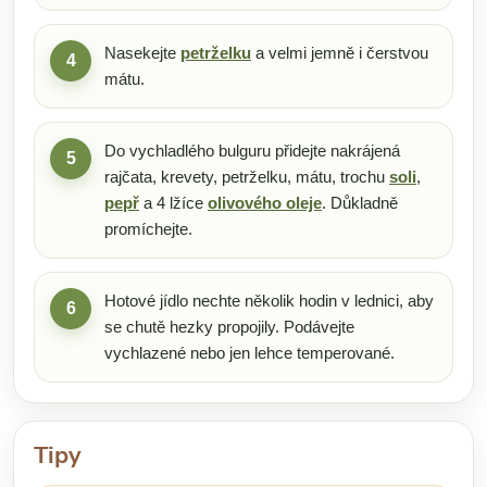
Nasekejte
petrželku
a velmi jemně i čerstvou
4
mátu.
Do vychladlého bulguru přidejte nakrájená
5
rajčata, krevety, petrželku, mátu, trochu
soli
,
pepř
a 4 lžíce
olivového oleje
. Důkladně
promíchejte.
Hotové jídlo nechte několik hodin v lednici, aby
6
se chutě hezky propojily. Podávejte
vychlazené nebo jen lehce temperované.
Tipy