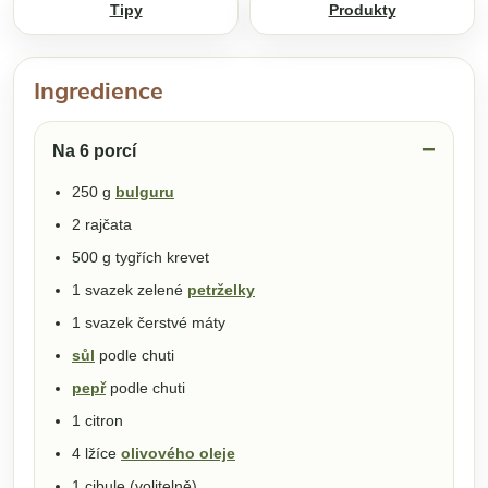
Tipy
Produkty
Ingredience
Na 6 porcí
250 g
bulguru
2 rajčata
500 g tygřích krevet
1 svazek zelené
petrželky
1 svazek čerstvé máty
sůl
podle chuti
pepř
podle chuti
1 citron
4 lžíce
olivového oleje
1 cibule (volitelně)