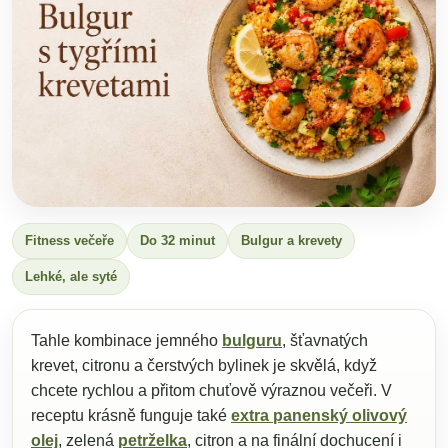
Fitness večeře
Do 32 minut
Bulgur a krevety
Lehké, ale syté
Tahle kombinace jemného
bulguru
, šťavnatých
krevet, citronu a čerstvých bylinek je skvělá, když
chcete rychlou a přitom chuťově výraznou večeři. V
receptu krásně funguje také
extra panenský olivový
olej
, zelená
petrželka
, citron a na finální dochucení i