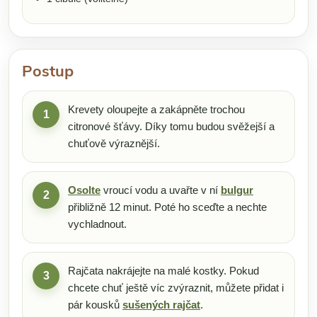
Postup
Krevety oloupejte a zakápněte trochou
1
citronové šťávy. Díky tomu budou svěžejší a
chuťově výraznější.
Osolte
vroucí vodu a uvařte v ní
bulgur
2
přibližně 12 minut. Poté ho sceďte a nechte
vychladnout.
Rajčata nakrájejte na malé kostky. Pokud
3
chcete chuť ještě víc zvýraznit, můžete přidat i
pár kousků
sušených rajčat
.