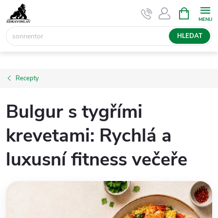
Přejít
NÁKUPNÍ
KOŠÍK
na
obsah
HLEDAT
Recepty
Bulgur s tygřími
krevetami: Rychlá a
luxusní fitness večeře