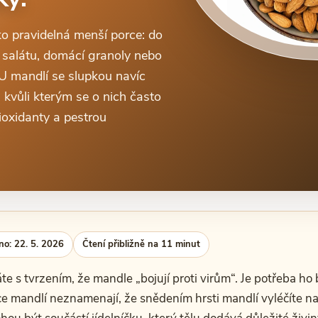
ko pravidelná menší porce: do
, salátu, domácí granoly nebo
U mandlí se slupkou navíc
 kvůli kterým se o nich často
tioxidanty a pestrou
no: 22. 5. 2026
Čtení přibližně na 11 minut
te s tvrzením, že mandle „bojují proti virům“. Je potřeba ho 
ce mandlí neznamenají, že snědením hrsti mandlí vyléčíte n