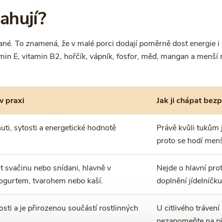
ahují?
é. To znamená, že v malé porci dodají poměrně dost energie i ž
itamin E, vitamin B2, hořčík, vápník, fosfor, měď, mangan a menší
v praxi
Jak ji chápat bez
huti, sytosti a energetické hodnotě
Právě kvůli tukům 
proto se hodí menš
 svačinu nebo snídani, hlavně v
Nejde o hlavní prot
ogurtem, tvarohem nebo kaší.
doplnění jídelníčku
osti a je přirozenou součástí rostlinných
U citlivého trávení
nezapomeňte na pi