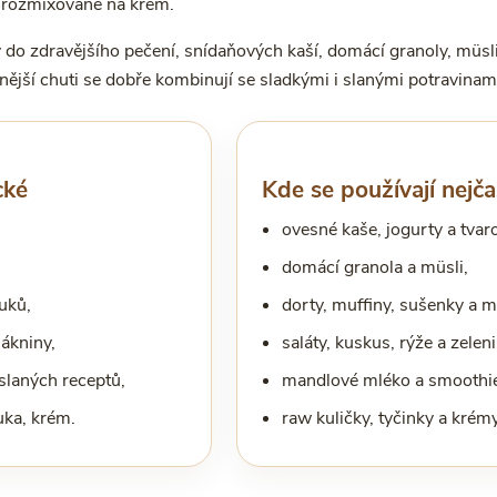
 rozmixované na krém.
 do zdravějšího pečení, snídaňových kaší, domácí granoly, müsli,
ější chuti se dobře kombinují se sladkými i slanými potravinam
cké
Kde se používají nejča
ovesné kaše, jogurty a tvar
domácí granola a müsli,
uků,
dorty, muffiny, sušenky a 
lákniny,
saláty, kuskus, rýže a zelen
 slaných receptů,
mandlové mléko a smoothie
uka, krém.
raw kuličky, tyčinky a krémy