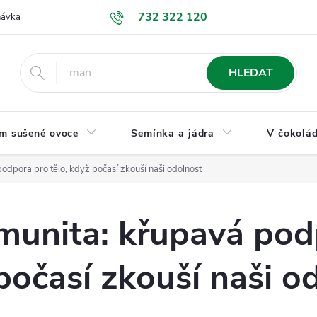
732 322 120
návka
GDPR a ochrana osobních údajů
Jak nakupovat
Obchodní
HLEDAT
m sušené ovoce
Semínka a jádra
V čokolád
odpora pro tělo, když počasí zkouší naši odolnost
munita: křupavá pod
 počasí zkouší naši o