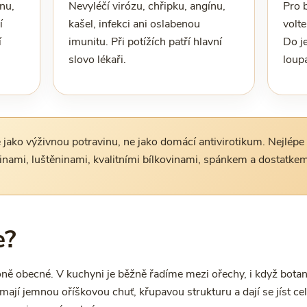
inu,
Nevyléčí virózu, chřipku, angínu,
Pro b
í
kašel, infekci ani oslabenou
volte
í
imunitu. Při potížích patří hlavní
Do j
slovo lékaři.
loup
jako výživnou potravinu, ne jako domácí antivirotikum. Nejlépe
inami, luštěninami, kvalitními bílkovinami, spánkem a dostatkem
e?
ě obecné. V kuchyni je běžně řadíme mezi ořechy, i když botani
mají jemnou oříškovou chuť, křupavou strukturu a dají se jíst ce