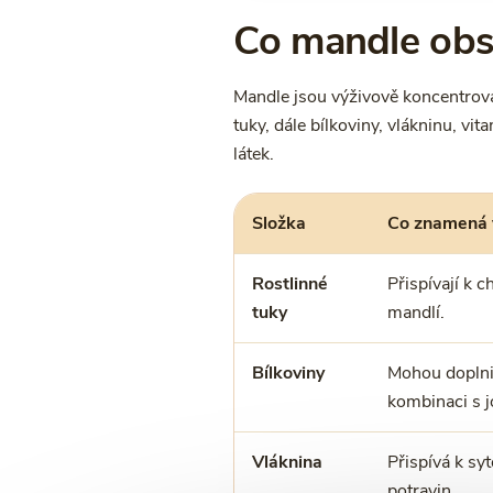
Co mandle obs
Mandle jsou výživově koncentrovan
tuky, dále bílkoviny, vlákninu, v
látek.
Složka
Co znamená 
Rostlinné
Přispívají k c
tuky
mandlí.
Bílkoviny
Mohou doplnit
kombinaci s j
Vláknina
Přispívá k syt
potravin.