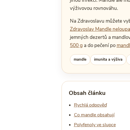
jinou infekci. Mandle ale m
výživovou rovnováhu.
Na Zdravoslavu můžete vybí
Zdravoslav Mandle neloup
jemných dezertů a mandlo
500 g
a do pečení po
mandl
mandle
imunita a výživa
Obsah článku
Rychlá odpověď
Co mandle obsahují
Polyfenoly ve slupce