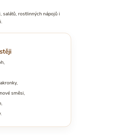
 salátů, rostlinných nápojů i
i.
stěji
oh,
makronky,
inové směsi,
,
.