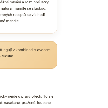
ěžné mlsání a rostlinné látky
 natural mandle se slupkou.
emných receptů se víc hodí
ané mandle.
 fungují v kombinaci s ovocem,
 tekutin.
cky nejde o pravý ořech. To ale
lé, nasekané, pražené, loupané,