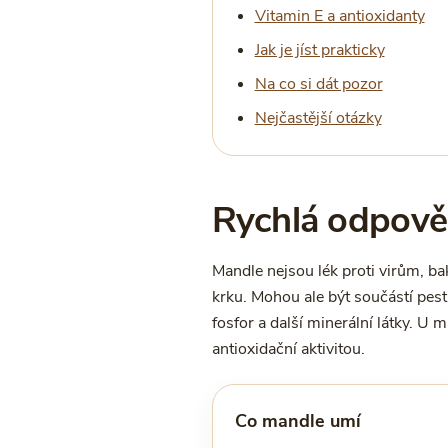
Vitamin E a antioxidanty
Jak je jíst prakticky
Na co si dát pozor
Nejčastější otázky
Rychlá odpově
Mandle nejsou lék proti virům, ba
krku. Mohou ale být součástí pestré
fosfor a další minerální látky. U m
antioxidační aktivitou.
Co mandle umí