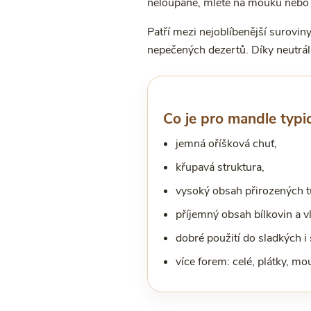
neloupané, mleté na mouku nebo
Patří mezi nejoblíbenější suroviny
nepečených dezertů. Díky neutráln
Co je pro mandle typi
jemná oříšková chuť,
křupavá struktura,
vysoký obsah přirozených t
příjemný obsah bílkovin a v
dobré použití do sladkých i
více forem: celé, plátky, mo