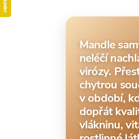
Mandle sam
neléčí nachl
virózy. Pře
chytrou souč
v období, kd
dopřát kvali
vlákninu, vi
rostlinné lát