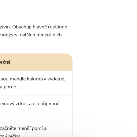
ivin. Obsahují hlavně rostlinné
 množství dalších minerálních
pečně
jsou mandle kaloricky vydatné,
í porce.
einový zdroj, ale o příjemné
.
 začněte menší porcí a
tný režim.