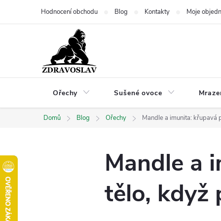
Přejít
Hodnocení obchodu
Blog
Kontakty
Moje objed
na
obsah
Ořechy
Sušené ovoce
Mraze
Domů
Blog
Ořechy
Mandle a imunita: křupavá p
Mandle a i
tělo, když