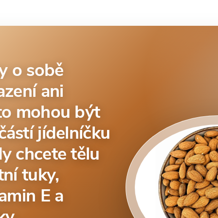
y o sobě
azení ani
sto mohou být
ástí jídelníčku
y chcete tělu
tní tuky,
tamin E a
ky.