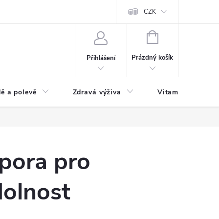
 podmínky a zpracování osobních údajů
Formulář pro odstoupení od sm
CZK
NÁKUPNÍ
KOŠÍK
Prázdný košík
Přihlášení
ě a polevě
Zdravá výživa
Vitamíny a doplň
pora pro
dolnost