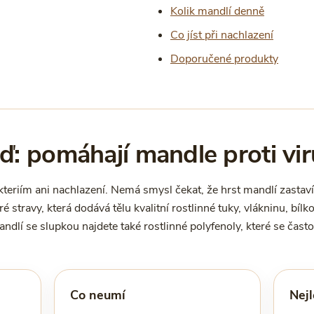
Kolik mandlí denně
Co jíst při nachlazení
Doporučené produkty
ď: pomáhají mandle proti vi
kteriím ani nachlazení. Nemá smysl čekat, že hrst mandlí zastav
 stravy, která dodává tělu kvalitní rostlinné tuky, vlákninu, bílko
andlí se slupkou najdete také rostlinné polyfenoly, které se často
Co neumí
Nejl