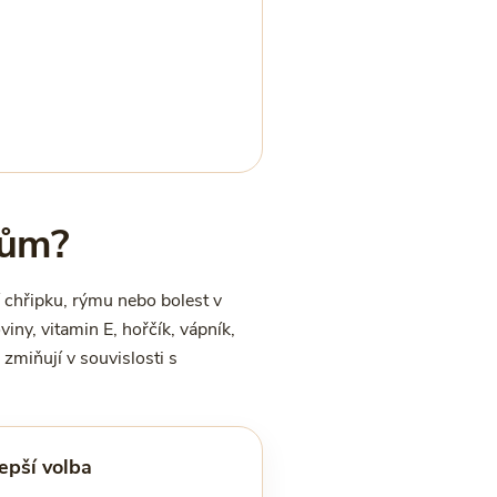
rům?
í chřipku, rýmu nebo bolest v
viny, vitamin E, hořčík, vápník,
 zmiňují v souvislosti s
epší volba