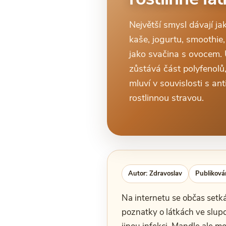
Největší smysl dávají ja
kaše, jogurtu, smoothie
jako svačina s ovocem. 
zůstává část polyfenolů,
mluví v souvislosti s an
rostlinnou stravou.
Autor: Zdravoslav
Publiková
Na internetu se občas setká
poznatky o látkách ve slup