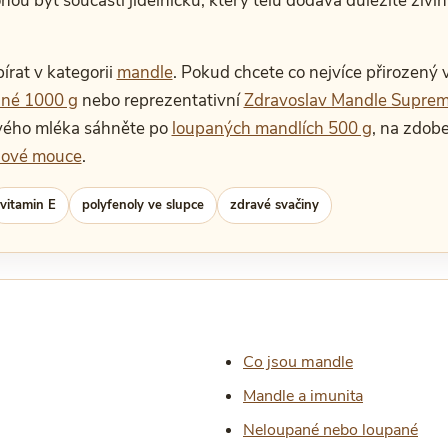
ohou být součástí jídelníčku, který tělu dodává důležité živ
rat v kategorii
mandle
. Pokud chcete co nejvíce přirozený v
ané 1000 g
nebo reprezentativní
Zdravoslav Mandle Suprem
vého mléka sáhněte po
loupaných mandlích 500 g
, na zdob
ové mouce
.
vitamin E
polyfenoly ve slupce
zdravé svačiny
Co jsou mandle
Mandle a imunita
Neloupané nebo loupané