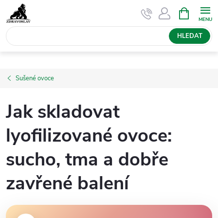
Přejít
NÁKUPNÍ
KOŠÍK
na
obsah
HLEDAT
Sušené ovoce
Jak skladovat
lyofilizované ovoce:
sucho, tma a dobře
zavřené balení