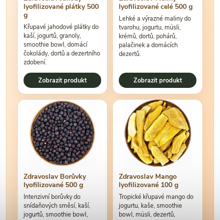
lyofilizované plátky 500
lyofilizované celé 500 g
g
Lehké a výrazné maliny do
Křupavé jahodové plátky do
tvarohu, jogurtu, müsli,
kaší, jogurtů, granoly,
krémů, dortů, pohárů,
smoothie bowl, domácí
palačinek a domácích
čokolády, dortů a dezertního
dezertů.
zdobení.
Zobrazit produkt
Zobrazit produkt
Zdravoslav Borůvky
Zdravoslav Mango
lyofilizované 500 g
lyofilizované 100 g
Intenzivní borůvky do
Tropické křupavé mango do
snídaňových směsí, kaší,
jogurtu, kaše, smoothie
jogurtů, smoothie bowl,
bowl, müsli, dezertů,