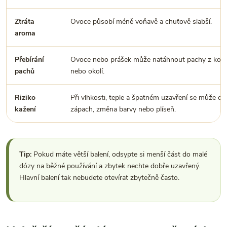
Ztráta
Ovoce působí méně voňavě a chuťově slabší.
aroma
Přebírání
Ovoce nebo prášek může natáhnout pachy z kořen
pachů
nebo okolí.
Riziko
Při vlhkosti, teple a špatném uzavření se může obj
kažení
zápach, změna barvy nebo plíseň.
Tip:
Pokud máte větší balení, odsypte si menší část do malé
dózy na běžné používání a zbytek nechte dobře uzavřený.
Hlavní balení tak nebudete otevírat zbytečně často.