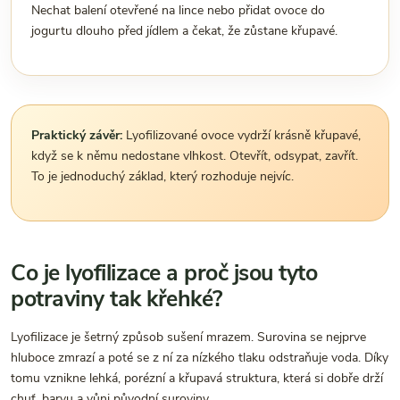
Nechat balení otevřené na lince nebo přidat ovoce do
jogurtu dlouho před jídlem a čekat, že zůstane křupavé.
Praktický závěr:
Lyofilizované ovoce vydrží krásně křupavé,
když se k němu nedostane vlhkost. Otevřít, odsypat, zavřít.
To je jednoduchý základ, který rozhoduje nejvíc.
Co je lyofilizace a proč jsou tyto
potraviny tak křehké?
Lyofilizace je šetrný způsob sušení mrazem. Surovina se nejprve
hluboce zmrazí a poté se z ní za nízkého tlaku odstraňuje voda. Díky
tomu vznikne lehká, porézní a křupavá struktura, která si dobře drží
chuť, barvu a vůni původní suroviny.