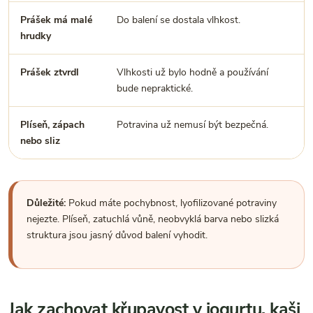
Prášek má malé
Do balení se dostala vlhkost.
R
hrudky
j
Prášek ztvrdl
Vlhkosti už bylo hodně a používání
P
bude nepraktické.
j
Plíseň, zápach
Potravina už nemusí být bezpečná.
N
nebo sliz
Důležité:
Pokud máte pochybnost, lyofilizované potraviny
nejezte. Plíseň, zatuchlá vůně, neobvyklá barva nebo slizká
struktura jsou jasný důvod balení vyhodit.
Jak zachovat křupavost v jogurtu, kaši