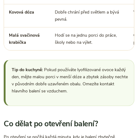
Kovová dóza
Dobře chrání před světlem a bývá
Ví
pevná.
Malá svačinová
Hodí se na jednu porci do práce,
Ov
krabička
školy nebo na výlet.
po
Tip do kuchyně:
Pokud používáte lyofilizované ovoce každý
den, mějte malou porci v menší dóze a zbytek zásoby nechte
v původním dobře uzavřeném obalu. Omezíte kontakt
hlavního balení se vzduchem.
Co dělat po otevření balení?
Po otevření se počítá každá minuta, kdy je balení zbytečně