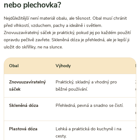
nebo plechovka?
Nejdůležitější není materiál obalu, ale těsnost. Obal musí chránit
před vlhkostí, vzduchem, pachy a ideálně i světlem.
Znovuuzavíratelný sáček je praktický, pokud jej po každém použití
opravdu pečlivě zavřete. Skleněná dóza je přehledná, ale je lepší ji
uložit do skříňky, ne na slunce.
Obal
Výhody
Na
Znovuuzavíratelný
Praktický, skladný a vhodný pro
Zi
sáček
běžné používání.
uz
Skleněná dóza
Přehledná, pevná a snadno se čistí.
Mu
mi
Plastová dóza
Lehká a praktická do kuchyně i na
Vy
cesty.