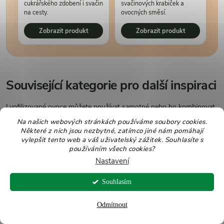
cukrářského zdobení i svačin
svačinových krabiček a
na cesty.
ovocných směsí.
Zobrazit produkt
Zobrazit produkt
Související kategorie pro další inspiraci
Lyofilizované ovoce můžete používat samotné nebo ho kombinovat
s vločkami, ořechy, semínky, jogurtem, tvarohem a surovinami na
Na našich webových stránkách používáme soubory cookies.
domácí pečení. Křupavé plody jsou nejlepší na posyp, prášky zase
Některé z nich jsou nezbytné, zatímco jiné nám pomáhají
vylepšit tento web a váš uživatelský zážitek. Souhlasíte s
do krémů a těst.
používáním všech cookies?
Nastavení
Mrazem sušené ovoce
Souhlasím
Křupavé lyofilizované plody, kousky a prášky do snídaní,
dezertů, smoothie i na mlsání.
Odmítnout