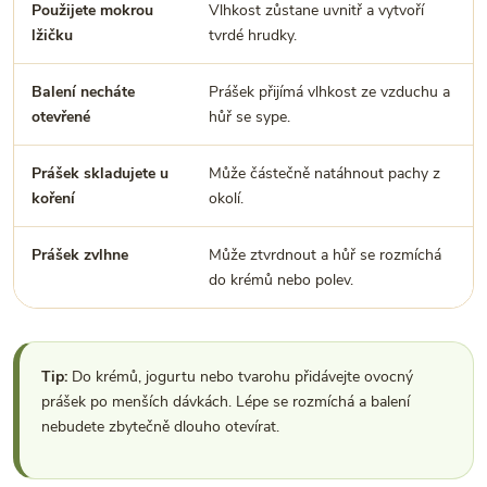
Použijete mokrou
Vlhkost zůstane uvnitř a vytvoří
lžičku
tvrdé hrudky.
Balení necháte
Prášek přijímá vlhkost ze vzduchu a
otevřené
hůř se sype.
Prášek skladujete u
Může částečně natáhnout pachy z
koření
okolí.
Prášek zvlhne
Může ztvrdnout a hůř se rozmíchá
do krémů nebo polev.
Tip:
Do krémů, jogurtu nebo tvarohu přidávejte ovocný
prášek po menších dávkách. Lépe se rozmíchá a balení
nebudete zbytečně dlouho otevírat.