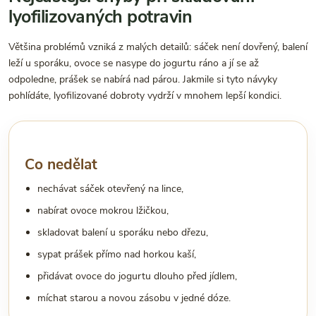
lyofilizovaných potravin
Většina problémů vzniká z malých detailů: sáček není dovřený, balení
leží u sporáku, ovoce se nasype do jogurtu ráno a jí se až
odpoledne, prášek se nabírá nad párou. Jakmile si tyto návyky
pohlídáte, lyofilizované dobroty vydrží v mnohem lepší kondici.
Co nedělat
nechávat sáček otevřený na lince,
nabírat ovoce mokrou lžičkou,
skladovat balení u sporáku nebo dřezu,
sypat prášek přímo nad horkou kaší,
přidávat ovoce do jogurtu dlouho před jídlem,
míchat starou a novou zásobu v jedné dóze.