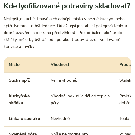
Kde lyofilizované potraviny skladovat?
Nejlepší je suché, tmavé a chladnější místo v běžné kuchyni nebo
spíži. Nemusí to být lednice. Důležitější je stabilní pokojová teplota,
dobré uzavření a ochrana před vlhkostí. Pokud balení uložíte do
skříňky, mělo by být dál od sporáku, trouby, dřezu, rychlovarné
konvice a myčky.
Místo
Vhodnost
Proč an
Suchá spíž
Velmi vhodné.
Stabilní
Kuchyňská
Vhodné, pokud je dál od tepla a
Praktick
skříňka
páry.
dobře u
Linka u sporáku
Nevhodné.
Teplo, p
Skleněná dóza
Spíše nevhodné pro
Vypadá h