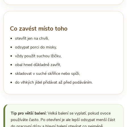
Co zavést místo toho
otevřít jen na chvíli,
odsypat porci do misky,
vždy použít suchou lžičku,
obal hned důkladně zavřít,
skladovat v suché skříňce nebo spíži,
do vlhkých jídel přidávat až před podáváním.
Tip pro větší balení:
Velká balení se vyplatí, pokud ovoce
používáte často. Po otevření je ale lepší odsypat menší část
do pracovní dózy a hlavní balení otevírat co nejméně.