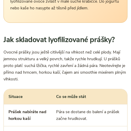
lyofilizované ovoce zvlášť v malé suché krabičce. Do jogurtu
nebo kaše ho nasypte až těsně před jídlem.
Jak skladovat lyofilizované prášky?
Ovocné prášky jsou ještě citlivější na vlhkost než celé plody. Mají
jemnou strukturu a velký povrch, takže rychle hrudkují. U prášků
proto platí: suchá lžička, rychlé zavření a žádná pára. Neotevírejte je
přímo nad hrncem, horkou kaší, čajem ani smoothie mixérem plným
vlhkosti.
Situace
Co se může stát
Prášek nabíráte nad
Pára se dostane do balení a prášek
horkou kaší
začne hrudkovat.