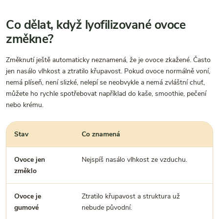
Co dělat, když lyofilizované ovoce
změkne?
Změknutí ještě automaticky neznamená, že je ovoce zkažené. Často
jen nasálo vlhkost a ztratilo křupavost. Pokud ovoce normálně voní,
nemá plíseň, není slizké, nelepí se neobvykle a nemá zvláštní chuť,
můžete ho rychle spotřebovat například do kaše, smoothie, pečení
nebo krému.
Stav
Co znamená
C
Ovoce jen
Nejspíš nasálo vlhkost ze vzduchu.
R
změklo
n
Ovoce je
Ztratilo křupavost a struktura už
P
gumové
nebude původní.
d