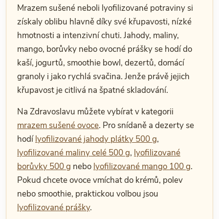
Mrazem sušené neboli lyofilizované potraviny si
získaly oblibu hlavně díky své křupavosti, nízké
hmotnosti a intenzivní chuti. Jahody, maliny,
mango, borůvky nebo ovocné prášky se hodí do
kaší, jogurtů, smoothie bowl, dezertů, domácí
granoly i jako rychlá svačina. Jenže právě jejich
křupavost je citlivá na špatné skladování.
Na Zdravoslavu můžete vybírat v kategorii
mrazem sušené ovoce
. Pro snídaně a dezerty se
hodí
lyofilizované jahody plátky 500 g
,
lyofilizované maliny celé 500 g
,
lyofilizované
borůvky 500 g
nebo
lyofilizované mango 100 g
.
Pokud chcete ovoce vmíchat do krémů, polev
nebo smoothie, praktickou volbou jsou
lyofilizované prášky
.