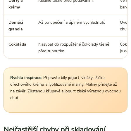
Dorty a
Ideálně těsně před podáváním.
Ve vl
krémy
barvu.
Domácí
Až po upečení a úplném vychladnutí.
Ovoce
granola
chuť.
Čokoláda
Nasypat do rozpuštěné čokolády těsně
Čokol
před tuhnutím.
je do
Rychlá inspirace:
Připravte bílý jogurt, vločky, lžičku
ořechového krému a lyofilizované maliny. Maliny přidejte až
na závěr. Zůstanou křupavé a jogurt získá výraznou ovocnou
chuť.
Nejčastější chyby při skladování