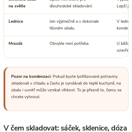
na světle
dlouhodobé skladování.
Lepší je
Lednice
Jen výjimečně a v dokonale
V lednic
těsném obalu.
kondenz
Mrazák
Obvykle není potřeba.
U běžné
uzavřený
Pozor na kondenzaci:
Pokud byste lyofilizované potraviny
skladovali v chladu a často je vyndávali do teplé kuchyně, na
obalu i uvnitř může vznikat vlhkost. To je přesně to, čemu se
chcete vyhnout.
V čem skladovat: sáček, sklenice, dóza