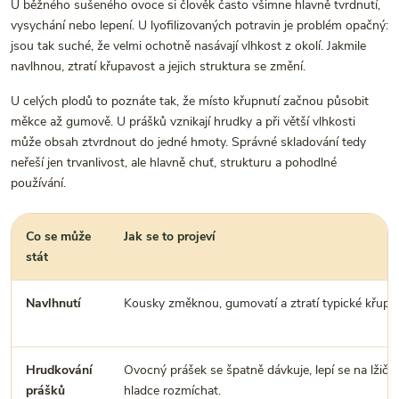
U běžného sušeného ovoce si člověk často všimne hlavně tvrdnutí,
vysychání nebo lepení. U lyofilizovaných potravin je problém opačný:
jsou tak suché, že velmi ochotně nasávají vlhkost z okolí. Jakmile
navlhnou, ztratí křupavost a jejich struktura se změní.
U celých plodů to poznáte tak, že místo křupnutí začnou působit
měkce až gumově. U prášků vznikají hrudky a při větší vlhkosti
může obsah ztvrdnout do jedné hmoty. Správné skladování tedy
neřeší jen trvanlivost, ale hlavně chuť, strukturu a pohodlné
používání.
Co se může
Jak se to projeví
stát
Navlhnutí
Kousky změknou, gumovatí a ztratí typické křupnu
Hrudkování
Ovocný prášek se špatně dávkuje, lepí se na lžičk
prášků
hladce rozmíchat.