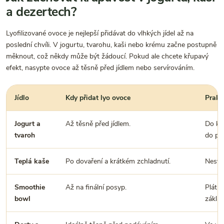
a dezertech?
Lyofilizované ovoce je nejlepší přidávat do vlhkých jídel až na
poslední chvíli. V jogurtu, tvarohu, kaši nebo krému začne postupně
měknout, což někdy může být žádoucí. Pokud ale chcete křupavý
efekt, nasypte ovoce až těsně před jídlem nebo servírováním.
Jídlo
Kdy přidat lyo ovoce
Prakti
Jogurt a
Až těsně před jídlem.
Do kra
tvaroh
do prá
Teplá kaše
Po dovaření a krátkém zchladnutí.
Nesypt
Smoothie
Až na finální posyp.
Plátk
bowl
základ