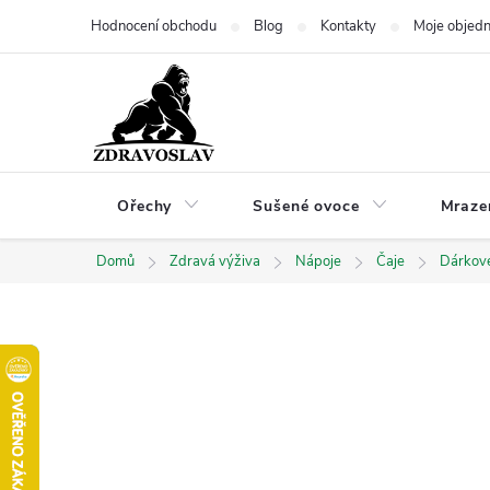
Přejít
Hodnocení obchodu
Blog
Kontakty
Moje objed
na
obsah
Ořechy
Sušené ovoce
Mraze
Domů
Zdravá výživa
Nápoje
Čaje
Dárkov