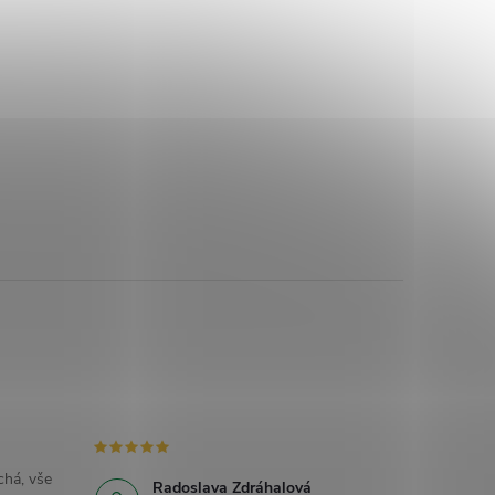
há, vše
Radoslava Zdráhalová