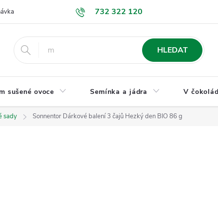
732 322 120
návka
GDPR a ochrana osobních údajů
Jak nakupovat
Obchodní
HLEDAT
m sušené ovoce
Semínka a jádra
V čokolád
é sady
Sonnentor Dárkové balení 3 čajů Hezký den BIO 86 g