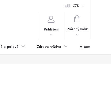
 podmínky a zpracování osobních údajů
Formulář pro odstoupení od sm
CZK
NÁKUPNÍ
KOŠÍK
Prázdný košík
Přihlášení
ě a polevě
Zdravá výživa
Vitamíny a doplň