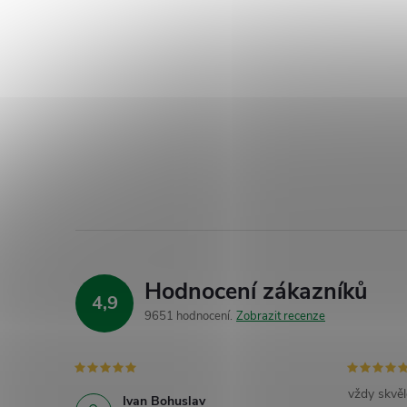
Hodnocení zákazníků
4,9
9651 hodnocení
Zobrazit recenze
vždy skvěl
Ivan Bohuslav