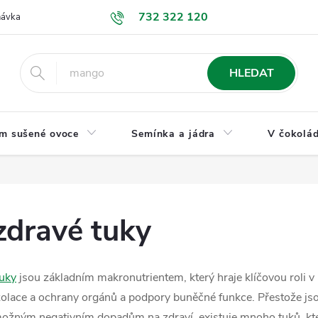
732 322 120
návka
GDPR a ochrana osobních údajů
Jak nakupovat
Obchodní
HLEDAT
m sušené ovoce
Semínka a jádra
V čokolád
zdravé tuky
uky
jsou základním makronutrientem, který hraje klíčovou roli v
zolace a ochrany orgánů a podpory buněčné funkce. Přestože js
ožným negativním dopadům na zdraví, existuje mnoho tuků, kter