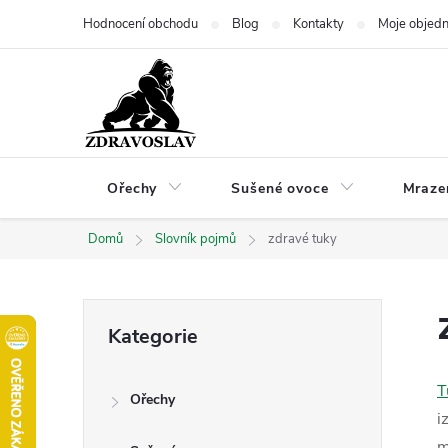
Přejít
Hodnocení obchodu
Blog
Kontakty
Moje objed
na
obsah
Ořechy
Sušené ovoce
Mraze
Domů
Slovník pojmů
zdravé tuky
P
Přeskočit
Kategorie
kategorie
o
T
Ořechy
s
i
m