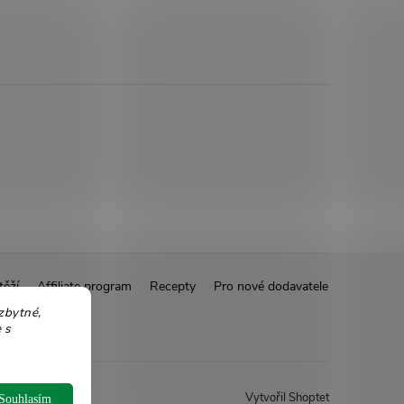
těží
Affiliate program
Recepty
Pro nové dodavatele
zbytné,
 s
Vytvořil Shoptet
Souhlasím