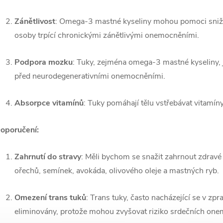
Zánětlivost
: Omega-3 mastné kyseliny mohou pomoci snižov
osoby trpící chronickými zánětlivými onemocněními.
Podpora mozku
: Tuky, zejména omega-3 mastné kyseliny,
před neurodegenerativními onemocněními.
Absorpce vitamínů
: Tuky pomáhají tělu vstřebávat vitamíny
oporučení:
Zahrnutí do stravy
: Měli bychom se snažit zahrnout zdravé
ořechů, semínek, avokáda, olivového oleje a mastných ryb.
Omezení trans tuků
: Trans tuky, často nacházející se v z
eliminovány, protože mohou zvyšovat riziko srdečních one