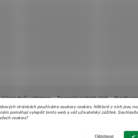
Vrácení zboží a reklamace
Zpracování osobních údajů
Pravidla sou
ebových stránkách používáme soubory cookies. Některé z nich jsou ne
Ekologické balení
Moje objednávka
 nám pomáhají vylepšit tento web a váš uživatelský zážitek. Souhlasíte
všech cookies?
 nastavení cookies
Odmítnout