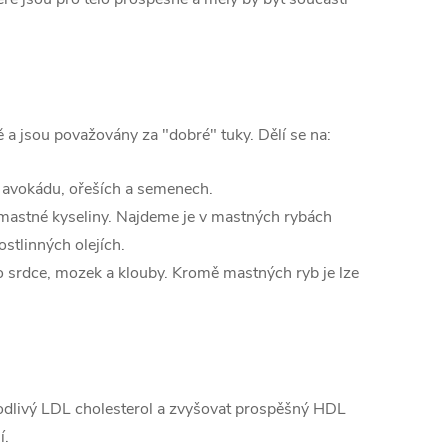
tě a jsou považovány za "dobré" tuky. Dělí se na:
i, avokádu, ořeších a semenech.
mastné kyseliny. Najdeme je v mastných rybách
ostlinných olejích.
o srdce, mozek a klouby. Kromě mastných ryb je lze
dlivý LDL cholesterol a zvyšovat prospěšný HDL
í.