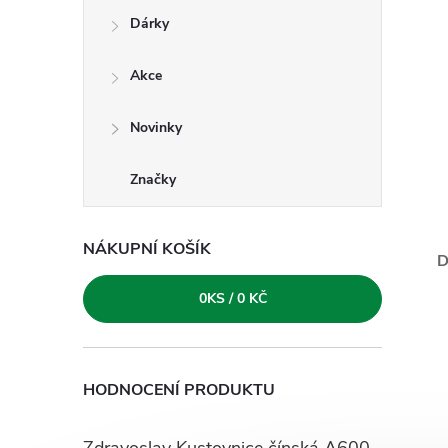
e
Dárky
l
Akce
Novinky
Značky
NÁKUPNÍ KOŠÍK
D
0
KS /
0 KČ
HODNOCENÍ PRODUKTU