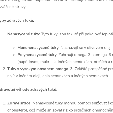
yvážené stravy.
ypy zdravých tuků:
Nenasycené tuky
: Tyto tuky jsou tekuté při pokojové teplo
Mononenasycené tuky
: Nacházejí se v olivovém olej
Polynenasycené tuky
: Zahrnují omega-3 a omega-6 
(např. losos, makrela), lněných semínkách, ořeších a r
Tuky s vysokým obsahem omega-3
: Zvláště prospěšné pr
najít v lněném oleji, chia semínkách a lněných semínkách.
dravotní výhody zdravých tuků:
Zdraví srdce
: Nenasycené tuky mohou pomoci snižovat ško
cholesterol, což může snižovat riziko srdečních onemocněn