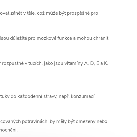
at zánět v těle, což může být prospěšné pro
 jsou důležité pro mozkové funkce a mohou chránit
 rozpustné v tucích, jako jsou vitamíny A, D, E a K.
 tuky do každodenní stravy, např. konzumací
pracovaných potravinách, by měly být omezeny nebo
mocnění.