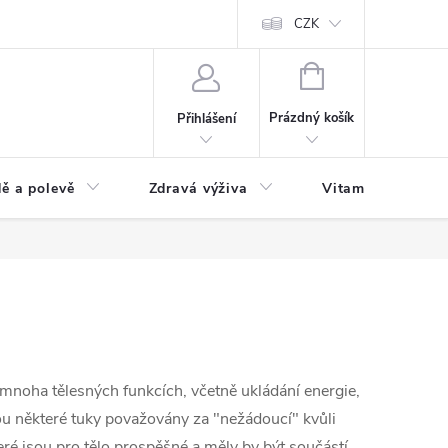
 podmínky a zpracování osobních údajů
Formulář pro odstoupení od sm
CZK
NÁKUPNÍ
KOŠÍK
Prázdný košík
Přihlášení
ě a polevě
Zdravá výživa
Vitamíny a doplň
 mnoha tělesných funkcích, včetně ukládání energie,
ou některé tuky považovány za "nežádoucí" kvůli
é jsou pro tělo prospěšné a měly by být součástí