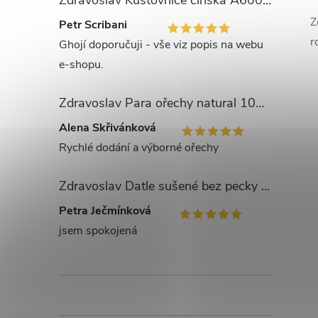
Zdravoslav Kustovnice čínská A600 - GOJI 1000 g
Z
Petr Scribani
r
Ghojí doporučuji - vše viz popis na webu
e-shopu.
Zdravoslav Para ořechy natural 1000 g
Alena Skřivánková
Rychlé dodání a výborné ořechy
Zdravoslav Datle sušené bez pecky - Deglet Nour 1000 g
Petra Ječmínková
jsem spokojená