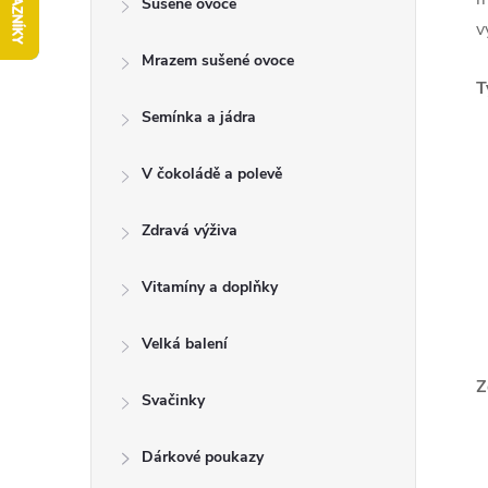
Sušené ovoce
t
v
Mrazem sušené ovoce
r
T
a
Semínka a jádra
n
V čokoládě a polevě
n
Zdravá výživa
í
Vitamíny a doplňky
p
Velká balení
Z
a
Svačinky
n
Dárkové poukazy