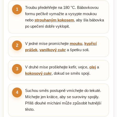
Troubu předehřejte na 180 °C. Bábovkovou
1
formu pečlivě vymažte a vysypte moukou
nebo
strouhaným kokosem
, aby šla bábovka
po upečení dobře vyklopit.
V jedné míse promíchejte
mouku
,
kypřicí
2
prášek
,
vanilkový cukr
a špetku soli.
V druhé míse prošlehejte kefír, vejce,
olej
a
3
kokosový cukr
, dokud se směs spojí.
Suchou směs postupně vmíchejte do tekuté.
4
Míchejte jen krátce, aby se suroviny spojily.
Příliš dlouhé míchání může způsobit hutnější
těsto.