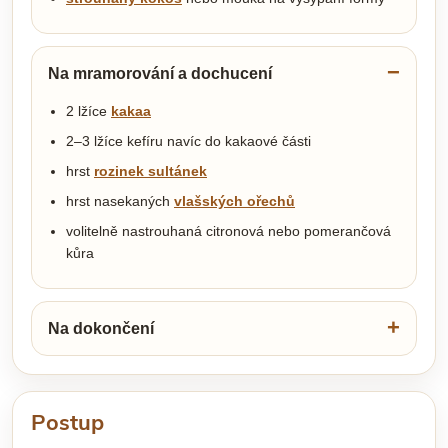
Na mramorování a dochucení
2 lžíce
kakaa
2–3 lžíce kefíru navíc do kakaové části
hrst
rozinek sultánek
hrst nasekaných
vlašských ořechů
volitelně nastrouhaná citronová nebo pomerančová
kůra
Na dokončení
Postup