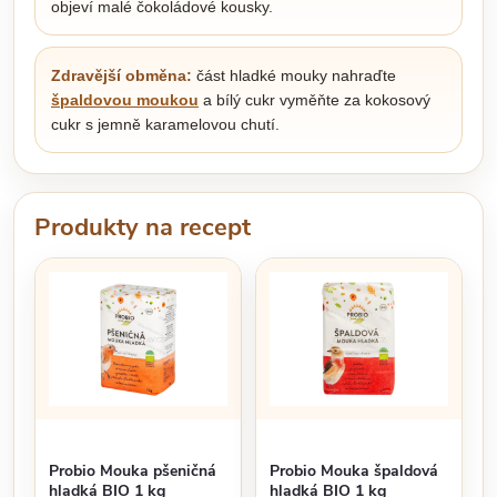
objeví malé čokoládové kousky.
Zdravější obměna:
část hladké mouky nahraďte
špaldovou moukou
a bílý cukr vyměňte za kokosový
cukr s jemně karamelovou chutí.
Produkty na recept
Probio Mouka pšeničná
Probio Mouka špaldová
hladká BIO 1 kg
hladká BIO 1 kg