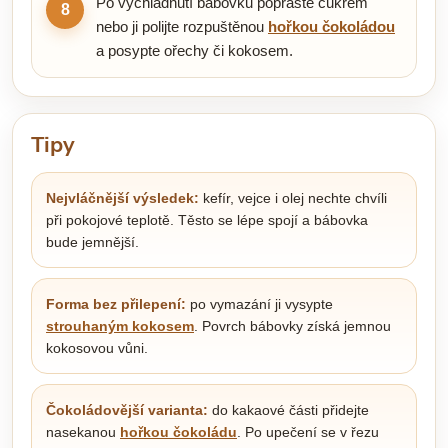
Po vychladnutí bábovku poprašte cukrem
8
nebo ji polijte rozpuštěnou
hořkou čokoládou
a posypte ořechy či kokosem.
Tipy
Nejvláčnější výsledek:
kefír, vejce i olej nechte chvíli
při pokojové teplotě. Těsto se lépe spojí a bábovka
bude jemnější.
Forma bez přilepení:
po vymazání ji vysypte
strouhaným kokosem
. Povrch bábovky získá jemnou
kokosovou vůni.
Čokoládovější varianta:
do kakaové části přidejte
nasekanou
hořkou čokoládu
. Po upečení se v řezu