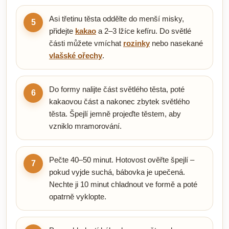
Asi třetinu těsta oddělte do menší misky,
5
přidejte
kakao
a 2–3 lžíce kefíru. Do světlé
části můžete vmíchat
rozinky
nebo nasekané
vlašské ořechy
.
Do formy nalijte část světlého těsta, poté
6
kakaovou část a nakonec zbytek světlého
těsta. Špejlí jemně projeďte těstem, aby
vzniklo mramorování.
Pečte 40–50 minut. Hotovost ověřte špejlí –
7
pokud vyjde suchá, bábovka je upečená.
Nechte ji 10 minut chladnout ve formě a poté
opatrně vyklopte.