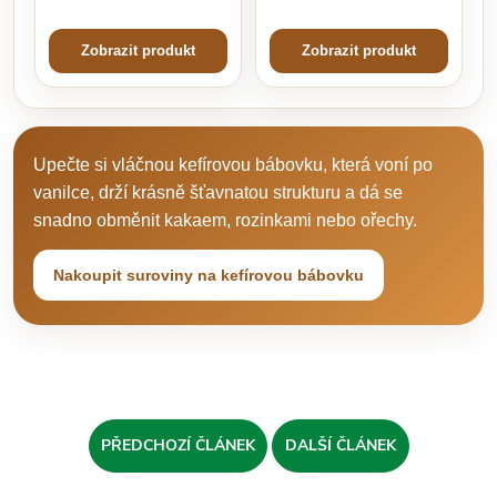
Zobrazit produkt
Zobrazit produkt
Upečte si vláčnou kefírovou bábovku, která voní po
vanilce, drží krásně šťavnatou strukturu a dá se
snadno obměnit kakaem, rozinkami nebo ořechy.
Nakoupit suroviny na kefírovou bábovku
PŘEDCHOZÍ ČLÁNEK
DALŠÍ ČLÁNEK