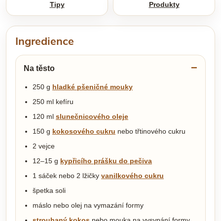
Tipy
Produkty
Ingredience
Na těsto
250 g
hladké pšeničné mouky
250 ml kefíru
120 ml
slunečnicového oleje
150 g
kokosového cukru
nebo třtinového cukru
2 vejce
12–15 g
kypřicího prášku do pečiva
1 sáček nebo 2 lžičky
vanilkového cukru
špetka soli
máslo nebo olej na vymazání formy
strouhaný kokos
nebo mouka na vysypání formy