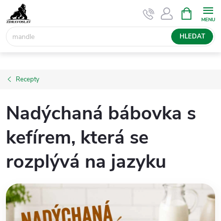
Přejít
NÁKUPNÍ
KOŠÍK
na
obsah
HLEDAT
Recepty
Nadýchaná bábovka s
kefírem, která se
rozplývá na jazyku