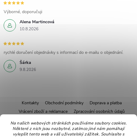
Výborné, doporučuji
Alena Martincová
10.8.2026
rychlé doručení objednávky s informací do e-mailu o objednání.
Šárka
9.8.2026
Z
Kontakty
Obchodní podmínky
Doprava a platba
Vrácení zboží a reklamace
Zpracování osobních údajů
á
Pravidla soutěží
Affiliate program
Recepty
Na našich webových stránkách používáme soubory cookies.
Pro nové dodavatele
Ekologické balení
Moje objednávka
Některé z nich jsou nezbytné, zatímco jiné nám pomáhají
p
vylepšit tento web a váš uživatelský zážitek. Souhlasíte s