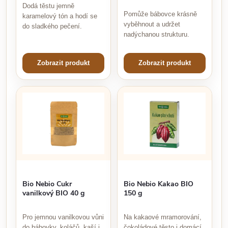
Dodá těstu jemně
Pomůže bábovce krásně
karamelový tón a hodí se
vyběhnout a udržet
do sladkého pečení.
nadýchanou strukturu.
Zobrazit produkt
Zobrazit produkt
Bio Nebio Cukr
Bio Nebio Kakao BIO
vanilkový BIO 40 g
150 g
Pro jemnou vanilkovou vůni
Na kakaové mramorování,
do bábovky, koláčů, kaší i
čokoládové těsto i domácí