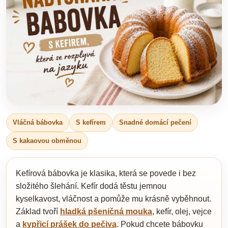
Vláčná bábovka
S kefírem
Snadné domácí pečení
S kakaovou obměnou
Kefírová bábovka je klasika, která se povede i bez
složitého šlehání. Kefír dodá těstu jemnou
kyselkavost, vláčnost a pomůže mu krásně vyběhnout.
Základ tvoří
hladká pšeničná mouka
, kefír, olej, vejce
a
kypřicí prášek do pečiva
. Pokud chcete bábovku