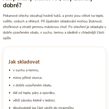
dobré?
Pekanové ořechy obsahují hodně tuků, a proto jsou citlivé na teplo,
světlo, vzduch a vlhkost. Při špatném skladování mohou žluknout,
zhořknout a ztratit jemnou máslovou chuť. Po otevření je skladujte v
dobře uzavřeném obalu, v suchu, temnu a ideálně v chladnější části
spíže.
Jak skladovat
v suchu a temnu,
mimo přímé slunce,
v dobře uzavřeném obalu,
dál od tepla, páry a sporáku,
větší zásobu klidně v lednici,
dlouhodobě lze část uložit do mrazničky.