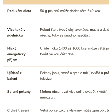
Redukční dieta
50 g pekanů může dodat přes 340 kcal.
Více tuků v
Pokud jíte olivový olej, avokádo, másla a další
jídelníčku
ořechy, tuky se snadno nasčítají.
Nízký
U jídelníčku 1400 až 1600 kcal může větší por
energetický
tvořit velkou část dne.
příjem
Ujídání z
Pekany jsou jemné a rychle mizí, zvlášť u prác
balení
televize.
Solené pekany
Mohou obsahovat více soli a svádět k většímu
množství.
Citlivé trávení
Větší porce tuku a vlákniny může způsobit těž