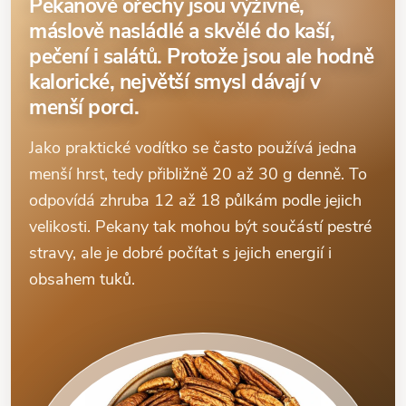
Pekanové ořechy jsou výživné,
máslově nasládlé a skvělé do kaší,
pečení i salátů. Protože jsou ale hodně
kalorické, největší smysl dávají v
menší porci.
Jako praktické vodítko se často používá jedna
menší hrst, tedy přibližně 20 až 30 g denně. To
odpovídá zhruba 12 až 18 půlkám podle jejich
velikosti. Pekany tak mohou být součástí pestré
stravy, ale je dobré počítat s jejich energií i
obsahem tuků.