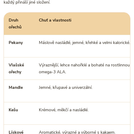
každý přináší jiné složení.
Druh
Chuť a vlastnosti
ořechů
Pekany
Máslově nasládlé, jemné, křehké a velmi kalorické.
Vlašské
Výraznější, lehce nahořklé a bohaté na rostlinnou
ořechy
omega-3 ALA.
Mandle
Jemné, křupavé a univerzální.
Kešu
Krémové, měkčí a nasládlé.
Lískové
Aromatické, výrazné a výborné s kakaem.