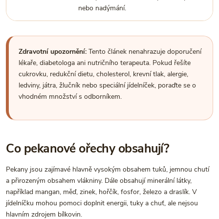
nebo nadýmání.
Zdravotní upozornění:
Tento článek nenahrazuje doporučení
lékaře, diabetologa ani nutričního terapeuta. Pokud řešíte
cukrovku, redukční dietu, cholesterol, krevní tlak, alergie,
ledviny, játra, žlučník nebo speciální jídelníček, poraďte se o
vhodném množství s odborníkem.
Co pekanové ořechy obsahují?
Pekany jsou zajímavé hlavně vysokým obsahem tuků, jemnou chutí
a přirozeným obsahem vlákniny. Dále obsahují minerální látky,
například mangan, měď, zinek, hořčík, fosfor, železo a draslík. V
jídelníčku mohou pomoci doplnit energii, tuky a chuť, ale nejsou
hlavním zdrojem bílkovin.