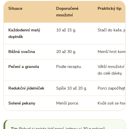
Situace
Doporučené
Praktický tip
množství
Každodenní malý
10 až 15 g.
Stačí do kaše, jo
doplněk
Běžná svačina
20 až 30 g.
Menší hrst kombi
Pečení a granola
Podle receptu.
Větší množství se
do celé dávky.
Redukční jídelníček
Spíše 10 až 20 g.
Porci započítejte
Solené pekany
Menší porce.
Kvůli soli se hodí
Tip:
Pokud si nejste jistí porcí, jednou si 30 g pekanů