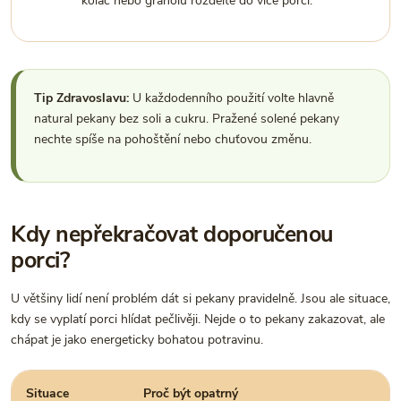
koláč nebo granolu rozdělte do více porcí.
Tip Zdravoslavu:
U každodenního použití volte hlavně
natural pekany bez soli a cukru. Pražené solené pekany
nechte spíše na pohoštění nebo chuťovou změnu.
Kdy nepřekračovat doporučenou
porci?
U většiny lidí není problém dát si pekany pravidelně. Jsou ale situace,
kdy se vyplatí porci hlídat pečlivěji. Nejde o to pekany zakazovat, ale
chápat je jako energeticky bohatou potravinu.
Situace
Proč být opatrný