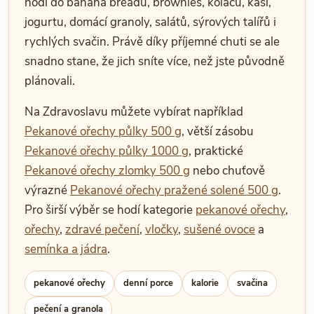
hodí do banana breadu, brownies, koláčů, kaší,
jogurtu, domácí granoly, salátů, sýrových talířů i
rychlých svačin. Právě díky příjemné chuti se ale
snadno stane, že jich sníte více, než jste původně
plánovali.
Na Zdravoslavu můžete vybírat například
Pekanové ořechy půlky 500 g
, větší zásobu
Pekanové ořechy půlky 1000 g
, praktické
Pekanové ořechy zlomky 500 g
nebo chuťově
výrazné
Pekanové ořechy pražené solené 500 g
.
Pro širší výběr se hodí kategorie
pekanové ořechy
,
ořechy
,
zdravé pečení
,
vločky
,
sušené ovoce
a
semínka a jádra
.
pekanové ořechy
denní porce
kalorie
svačina
pečení a granola