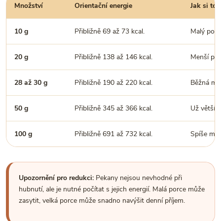
Množství
Orientační energie
Jak si to 
10 g
Přibližně 69 až 73 kcal.
Malý posy
20 g
Přibližně 138 až 146 kcal.
Menší por
28 až 30 g
Přibližně 190 až 220 kcal.
Běžná men
50 g
Přibližně 345 až 366 kcal.
Už větší p
100 g
Přibližně 691 až 732 kcal.
Spíše mno
Upozornění pro redukci:
Pekany nejsou nevhodné při
hubnutí, ale je nutné počítat s jejich energií. Malá porce může
zasytit, velká porce může snadno navýšit denní příjem.