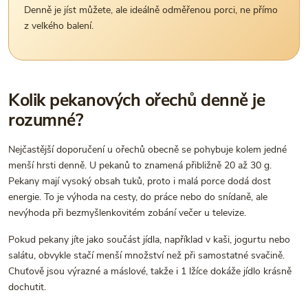
Denně je jíst můžete, ale ideálně odměřenou porci, ne přímo
z velkého balení.
Kolik pekanových ořechů denně je
rozumné?
Nejčastější doporučení u ořechů obecně se pohybuje kolem jedné
menší hrsti denně. U pekanů to znamená přibližně 20 až 30 g.
Pekany mají vysoký obsah tuků, proto i malá porce dodá dost
energie. To je výhoda na cesty, do práce nebo do snídaně, ale
nevýhoda při bezmyšlenkovitém zobání večer u televize.
Pokud pekany jíte jako součást jídla, například v kaši, jogurtu nebo
salátu, obvykle stačí menší množství než při samostatné svačině.
Chuťově jsou výrazné a máslové, takže i 1 lžíce dokáže jídlo krásně
dochutit.