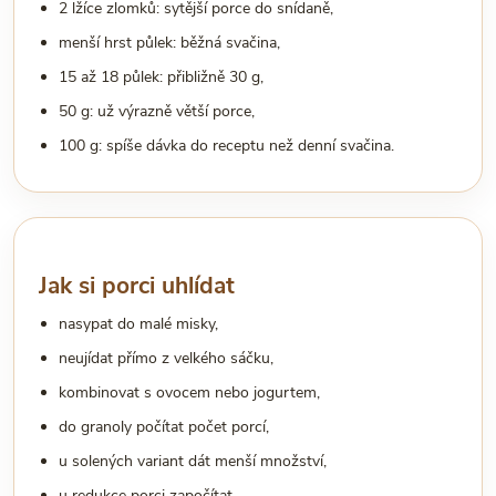
2 lžíce zlomků: sytější porce do snídaně,
menší hrst půlek: běžná svačina,
15 až 18 půlek: přibližně 30 g,
50 g: už výrazně větší porce,
100 g: spíše dávka do receptu než denní svačina.
Jak si porci uhlídat
nasypat do malé misky,
neujídat přímo z velkého sáčku,
kombinovat s ovocem nebo jogurtem,
do granoly počítat počet porcí,
u solených variant dát menší množství,
u redukce porci započítat.