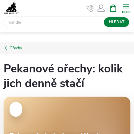
Přejít
NÁKUPNÍ
KOŠÍK
na
obsah
HLEDAT
Ořechy
Pekanové ořechy: kolik
jich denně stačí