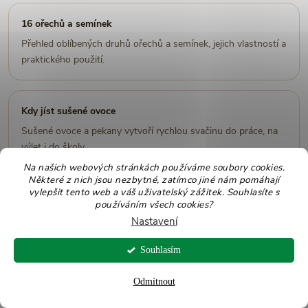
16 ořechů a semínek
Přehled oblíbených druhů ořechů a semínek, jejich vlastností a
praktického použití.
Kdy jíst sušené ovoce
Sušené ovoce a pekany vytvoří rychlou svačinu do práce, na
výlet i do školy.
Na našich webových stránkách používáme soubory cookies.
Některé z nich jsou nezbytné, zatímco jiné nám pomáhají
vylepšit tento web a váš uživatelský zážitek. Souhlasíte s
Povolené svačiny na keto dietě
používáním všech cookies?
Pekany mohou v menší porci zapadnout i do jídelníčků s
Nastavení
nižším podílem sacharidů.
Souhlasím
Odmítnout
Domácí čokoláda se sušeným ovocem
Pekany se hodí do čokoládových tabulek, dezertních směsí i