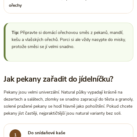
ořechy
Tip:
Připravte si domácí ořechovou směs z pekanů, mandlí,
kešu a vlašských ořechů. Porci si ale vždy nasypte do misky,
protože směsi se jí velmi snadno.
Jak pekany zařadit do jídelníčku?
Pekany jsou velmi univerzální. Natural půlky vypadají krásně na
dezertech a salátech, zlomky se snadno zapracují do těsta a granoly,
solené pražené pekany se hodí hlavně jako pohoštění. Pokud chcete
pekany jíst častěji, nejpraktičtější jsou natural varianty bez soli.
Do snídaňové kaše