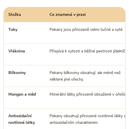
Složka
Co znamená v praxi
Tuky
Pekany jsou přirozeně velmi tučné a syté.
Vláknina
Přispívá k sytosti a běžné pestrosti jídelníčku
Bílkoviny
Pekany bílkoviny obsahují, ale méně než
některé jiné ořechy.
Mangan a měď
Minerální látky přirozeně obsažené v ořeších
Antioxidační
Pekany obsahují přirozené rostlinné látky s
rostlinné látky
antioxidačním charakterem.