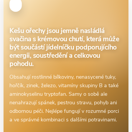
Kešu ořechy jsou jemně nasládlá
svačina s krémovou chutí, která může
být součástí jídelníčku podporujícího
energii, soustředění a celkovou
pohodu.
Obsahují rostlinné bílkoviny, nenasycené tuky,
hořčík, zinek, železo, vitamíny skupiny B a také
aminokyselinu tryptofan. Samy o sobě ale
nenahrazují spánek, pestrou stravu, pohyb ani
odbornou péči. Nejlépe fungují v rozumné porci
a ve správné kombinaci s dalšími potravinami.