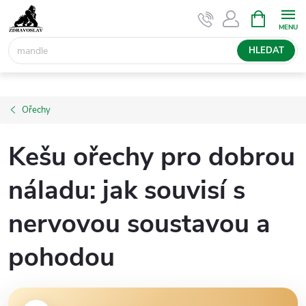
Přejít
NÁKUPNÍ
KOŠÍK
na
obsah
HLEDAT
Ořechy
Kešu ořechy pro dobrou
náladu: jak souvisí s
nervovou soustavou a
pohodou