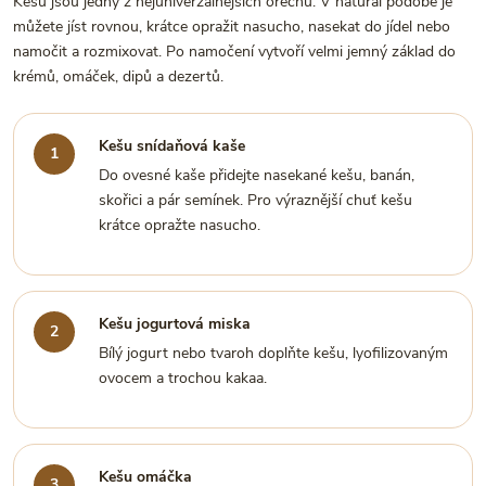
Kešu jsou jedny z nejuniverzálnějších ořechů. V natural podobě je
můžete jíst rovnou, krátce opražit nasucho, nasekat do jídel nebo
namočit a rozmixovat. Po namočení vytvoří velmi jemný základ do
krémů, omáček, dipů a dezertů.
Kešu snídaňová kaše
Do ovesné kaše přidejte nasekané kešu, banán,
skořici a pár semínek. Pro výraznější chuť kešu
krátce opražte nasucho.
Kešu jogurtová miska
Bílý jogurt nebo tvaroh doplňte kešu, lyofilizovaným
ovocem a trochou kakaa.
Kešu omáčka