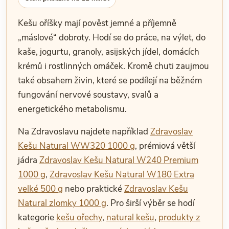
Kešu oříšky mají pověst jemné a příjemně
„máslové“ dobroty. Hodí se do práce, na výlet, do
kaše, jogurtu, granoly, asijských jídel, domácích
krémů i rostlinných omáček. Kromě chuti zaujmou
také obsahem živin, které se podílejí na běžném
fungování nervové soustavy, svalů a
energetického metabolismu.
Na Zdravoslavu najdete například
Zdravoslav
Kešu Natural WW320 1000 g
, prémiová větší
jádra
Zdravoslav Kešu Natural W240 Premium
1000 g
,
Zdravoslav Kešu Natural W180 Extra
velké 500 g
nebo praktické
Zdravoslav Kešu
Natural zlomky 1000 g
. Pro širší výběr se hodí
kategorie
kešu ořechy
,
natural kešu
,
produkty z