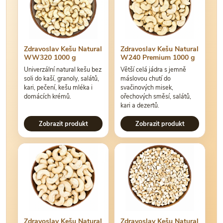
Zdravoslav Kešu Natural
Zdravoslav Kešu Natural
WW320 1000 g
W240 Premium 1000 g
Univerzální natural kešu bez
Větší celá jádra s jemně
soli do kaší, granoly, salátů,
máslovou chutí do
kari, pečení, kešu mléka i
svačinových misek,
domácích krémů.
ořechových směsí, salátů,
kari a dezertů.
Zobrazit produkt
Zobrazit produkt
Zdravoslav Kešu Natural
Zdravoslav Kešu Natural