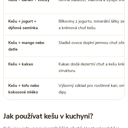
Kešu + jogurt +
Bílkoviny z jogurtu, minerální látky ze 
dýňová semínka
a krémová chuť kešu.
Kešu + mango nebo
Sladké ovoce doplní jemnou chuť ořech
datle
Kešu + kakao
Kakao dodá dezertní chuť a kešu krém
strukturu.
Kešu + tofu nebo
Výborný základ pro rostlinné kari, omá
kokosové mléko
dipy.
Jak používat kešu v kuchyni?