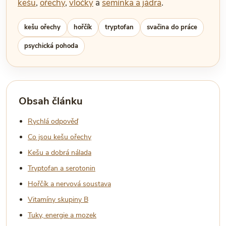
kešu
,
ořechy
,
vločky
a
semínka a jádra
.
kešu ořechy
hořčík
tryptofan
svačina do práce
psychická pohoda
Obsah článku
Rychlá odpověď
Co jsou kešu ořechy
Kešu a dobrá nálada
Tryptofan a serotonin
Hořčík a nervová soustava
Vitamíny skupiny B
Tuky, energie a mozek