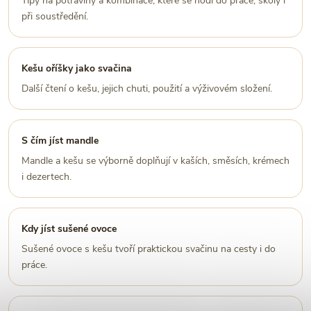
Tipy na potraviny a kombinace, které se hodí do práce, školy i
při soustředění.
Kešu oříšky jako svačina
Další čtení o kešu, jejich chuti, použití a výživovém složení.
S čím jíst mandle
Mandle a kešu se výborně doplňují v kaších, směsích, krémech
i dezertech.
Kdy jíst sušené ovoce
Sušené ovoce s kešu tvoří praktickou svačinu na cesty i do
práce.