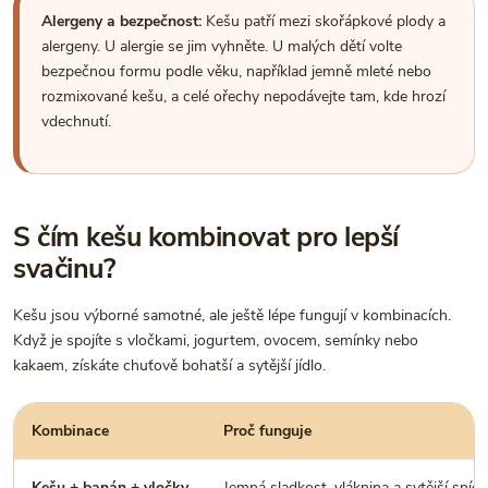
Alergeny a bezpečnost:
Kešu patří mezi skořápkové plody a
alergeny. U alergie se jim vyhněte. U malých dětí volte
bezpečnou formu podle věku, například jemně mleté nebo
rozmixované kešu, a celé ořechy nepodávejte tam, kde hrozí
vdechnutí.
S čím kešu kombinovat pro lepší
svačinu?
Kešu jsou výborné samotné, ale ještě lépe fungují v kombinacích.
Když je spojíte s vločkami, jogurtem, ovocem, semínky nebo
kakaem, získáte chuťově bohatší a sytější jídlo.
Kombinace
Proč funguje
Kešu + banán + vločky
Jemná sladkost, vláknina a sytější snída