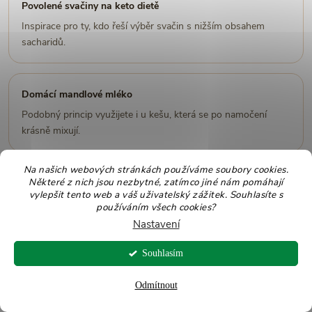
Povolené svačiny na keto dietě
Inspirace pro ty, kdo řeší výběr svačin s nižším obsahem
sacharidů.
Domácí mandlové mléko
Podobný princip využijete i u kešu, která se po namočení
krásně mixují.
Na našich webových stránkách používáme soubory cookies.
Některé z nich jsou nezbytné, zatímco jiné nám pomáhají
vylepšit tento web a váš uživatelský zážitek. Souhlasíte s
Shrnutí: proč zařadit kešu do
používáním všech cookies?
jídelníčku?
Nastavení
Kešu mají jemnou máslovou chuť a hodí se do sladké i
Souhlasím
slané kuchyně.
Odmítnout
Obsahují rostlinné bílkoviny, tuky, hořčík, zinek, železo,
měď a tryptofan.