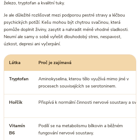
železo, tryptofan a kvalitní tuky.
Je ale důležité rozlišovat mezi podporou pestré stravy a léčbou
psychických potíží. Kešu mohou být chytrou svačinou, která
pomůže doplnit živiny, zasytit a nahradit méně vhodné sladkosti.
Neumí ale samy o sobě vyřešit dlouhodobý stres, nespavost,
úzkost, depresi ani vyčerpání.
Látka
Proč je zajímavá
Tryptofan
Aminokyselina, kterou tělo využívá mimo jiné v
procesech souvisejících se serotoninem.
Hořčík
Přispívá k normální činnosti nervové soustavy a sval
Vitamín
Podílí se na metabolismu bílkovin a běžném
B6
fungování nervové soustavy.