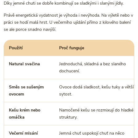
Díky jemné chuti se dobře kombinují se sladkými i slanými jídly.
Právě energetická vydatnost je výhoda i nevýhoda. Na výletě nebo v
práci se hodí malá hrst. U večerního ujídání přímo z kilového balení
se ale porce snadno navýší.
Použití
Proč funguje
Natural svačina
Jednoduchá, skladná a bez slaného
dochucení.
Směs se sušeným
Ovoce dodá sladkost, kešu tuky a větší
ovocem
sytost.
Kešu krém nebo
Namočené kešu se rozmixují do hladké
omáčka
struktury.
Večerní mlsání
Jemná chuť uspokojí chuť na něco