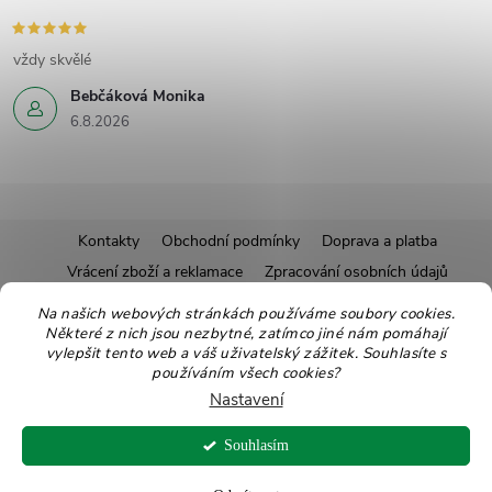
vždy skvělé
Bebčáková Monika
6.8.2026
Z
Kontakty
Obchodní podmínky
Doprava a platba
Vrácení zboží a reklamace
Zpracování osobních údajů
á
Pravidla soutěží
Affiliate program
Recepty
Na našich webových stránkách používáme soubory cookies.
Některé z nich jsou nezbytné, zatímco jiné nám pomáhají
Pro nové dodavatele
Ekologické balení
Moje objednávka
p
vylepšit tento web a váš uživatelský zážitek. Souhlasíte s
používáním všech cookies?
a
Nastavení
Copyright 2026
Zdravoslav
. Všechna práva vyhrazena.
Upravit nastavení
t
Souhlasím
cookies
Vytvořil Shoptet