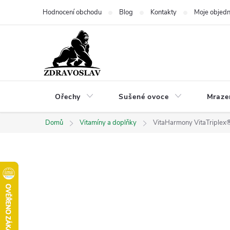
Přejít
Hodnocení obchodu
Blog
Kontakty
Moje objed
na
obsah
Ořechy
Sušené ovoce
Mraze
Domů
Vitamíny a doplňky
VitaHarmony VitaTriplex®