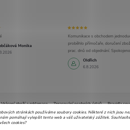
é
Komunikace s obchodem jednoduc
proběhlo přímočaře, doručení zbož
ebčáková Monika
prac. dnů od objednání. Spokojeno
8.2026
Oldřich
6.8.2026
Vrácení zboží a reklamace
Zpracování osobních údajů
Pravidla sou
Ekologické balení
Moje objednávka
ebových stránkách používáme soubory cookies. Některé z nich jsou ne
 nám pomáhají vylepšit tento web a váš uživatelský zážitek. Souhlasíte
všech cookies?