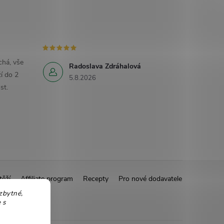
há, vše
Radoslava Zdráhalová
í do 2
5.8.2026
st.
těží
Affiliate program
Recepty
Pro nové dodavatele
zbytné,
 s