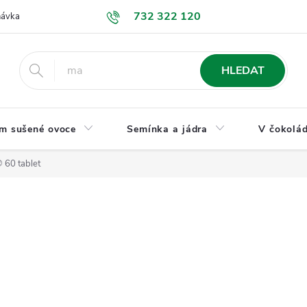
732 322 120
návka
GDPR a ochrana osobních údajů
Jak nakupovat
Obchodní
HLEDAT
m sušené ovoce
Semínka a jádra
V čokolád
 60 tablet