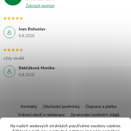
Zobrazit recenze
Ivan Bohuslav
6.8.2026
vždy skvělé
Bebčáková Monika
6.8.2026
Z
Kontakty
Obchodní podmínky
Doprava a platba
Vrácení zboží a reklamace
Zpracování osobních údajů
á
Pravidla soutěží
Affiliate program
Recepty
Na našich webových stránkách používáme soubory cookies.