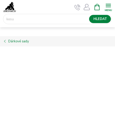
Přejít
NÁKUPNÍ
KOŠÍK
na
obsah
HLEDAT
Dárkové sady