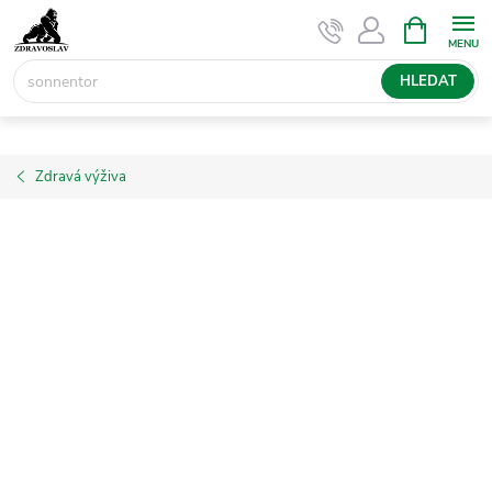
Přejít
NÁKUPNÍ
KOŠÍK
na
obsah
HLEDAT
Zdravá výživa