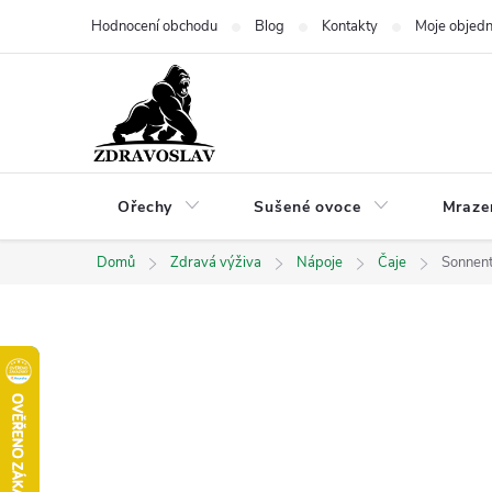
Přejít
Hodnocení obchodu
Blog
Kontakty
Moje objed
na
obsah
Ořechy
Sušené ovoce
Mraze
Domů
Zdravá výživa
Nápoje
Čaje
Sonnent