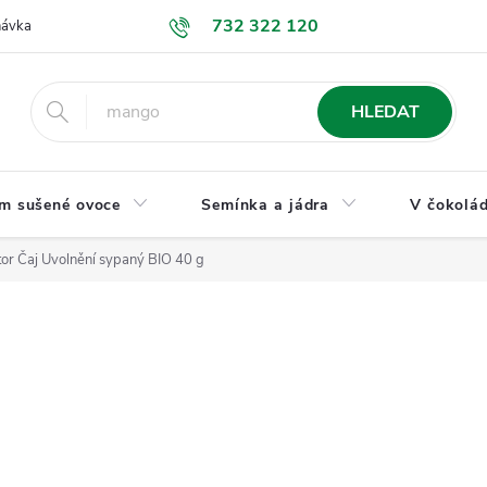
732 322 120
návka
GDPR a ochrana osobních údajů
Jak nakupovat
Obchodní
HLEDAT
m sušené ovoce
Semínka a jádra
V čokolád
or Čaj Uvolnění sypaný BIO 40 g