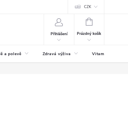
 podmínky a zpracování osobních údajů
Formulář pro odstoupení od sm
CZK
NÁKUPNÍ
KOŠÍK
Prázdný košík
Přihlášení
ě a polevě
Zdravá výživa
Vitamíny a doplň