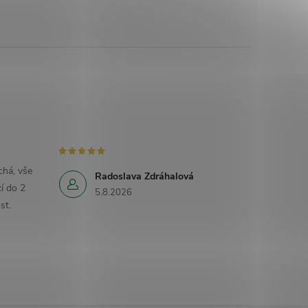
há, vše
Radoslava Zdráhalová
í do 2
5.8.2026
st.