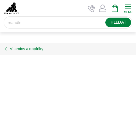
Přejít
NÁKUPNÍ
KOŠÍK
na
obsah
HLEDAT
Vitamíny a doplňky