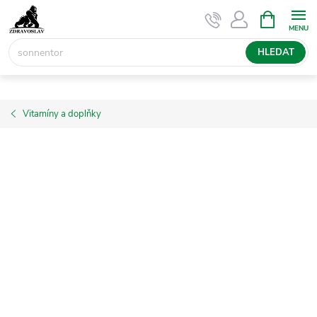
Přejít
NÁKUPNÍ
KOŠÍK
na
obsah
HLEDAT
Vitamíny a doplňky