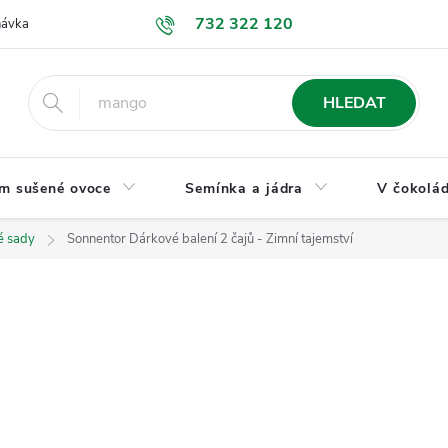
732 322 120
návka
GDPR a ochrana osobních údajů
Jak nakupovat
Obchodní
HLEDAT
m sušené ovoce
Semínka a jádra
V čokolád
é sady
Sonnentor Dárkové balení 2 čajů - Zimní tajemství