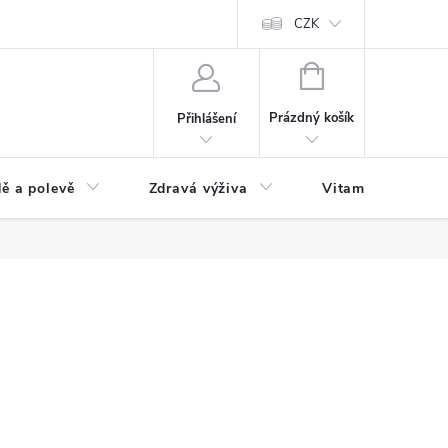
 podmínky a zpracování osobních údajů
Formulář pro odstoupení od sm
CZK
NÁKUPNÍ
KOŠÍK
Prázdný košík
Přihlášení
ě a polevě
Zdravá výživa
Vitamíny a doplň