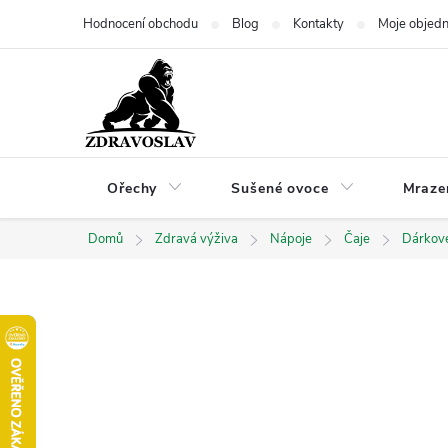
Přejít
Hodnocení obchodu
Blog
Kontakty
Moje objed
na
obsah
Ořechy
Sušené ovoce
Mraze
Domů
Zdravá výživa
Nápoje
Čaje
Dárkov