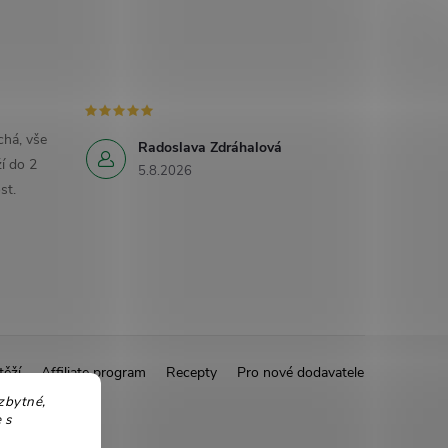
há, vše
Radoslava Zdráhalová
í do 2
5.8.2026
st.
těží
Affiliate program
Recepty
Pro nové dodavatele
zbytné,
 s