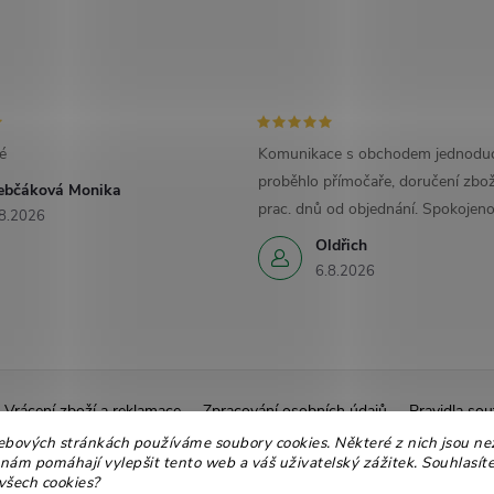
é
Komunikace s obchodem jednoduc
proběhlo přímočaře, doručení zbož
ebčáková Monika
prac. dnů od objednání. Spokojeno
8.2026
Oldřich
6.8.2026
Vrácení zboží a reklamace
Zpracování osobních údajů
Pravidla sou
ebových stránkách používáme soubory cookies. Některé z nich jsou ne
Ekologické balení
Moje objednávka
 nám pomáhají vylepšit tento web a váš uživatelský zážitek. Souhlasíte
všech cookies?