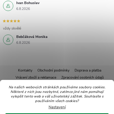
Ivan Bohuslav
6.8.2026
vždy skvělé
Bebčáková Monika
6.8.2026
Z
Kontakty
Obchodní podmínky
Doprava a platba
Vrácení zboží a reklamace
Zpracování osobních údajů
á
Pravidla soutěží
Affiliate program
Recepty
Na našich webových stránkách používáme soubory cookies.
Některé z nich jsou nezbytné, zatímco jiné nám pomáhají
Pro nové dodavatele
Ekologické balení
Moje objednávka
p
vylepšit tento web a váš uživatelský zážitek. Souhlasíte s
používáním všech cookies?
a
Nastavení
Copyright 2026
Zdravoslav
. Všechna práva vyhrazena.
Upravit nastavení