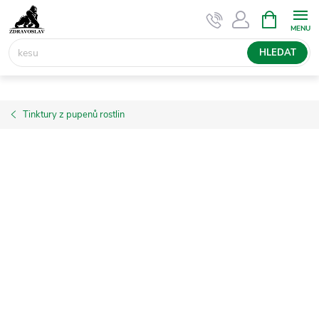
Přejít
NÁKUPNÍ
KOŠÍK
na
obsah
HLEDAT
Tinktury z pupenů rostlin