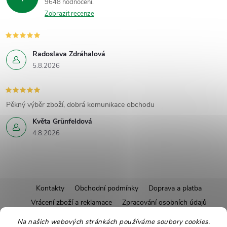
9648 hodnocení
Zobrazit recenze
Radoslava Zdráhalová
5.8.2026
Pěkný výběr zboží, dobrá komunikace obchodu
Květa Grünfeldová
4.8.2026
Z
Kontakty
Obchodní podmínky
Doprava a platba
Vrácení zboží a reklamace
Zpracování osobních údajů
á
Pravidla soutěží
Affiliate program
Recepty
Na našich webových stránkách používáme soubory cookies.