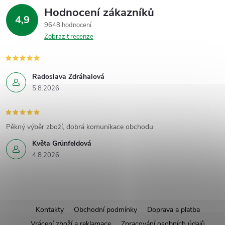
Hodnocení zákazníků
4,9
9648 hodnocení
Zobrazit recenze
Radoslava Zdráhalová
5.8.2026
Pěkný výběr zboží, dobrá komunikace obchodu
Květa Grünfeldová
4.8.2026
Z
Kontakty
Obchodní podmínky
Doprava a platba
Vrácení zboží a reklamace
Zpracování osobních údajů