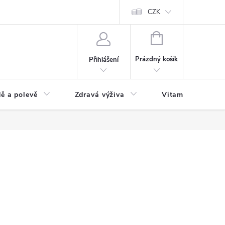
 podmínky a zpracování osobních údajů
Formulář pro odstoupení od sm
CZK
NÁKUPNÍ
KOŠÍK
Prázdný košík
Přihlášení
ě a polevě
Zdravá výživa
Vitamíny a doplň