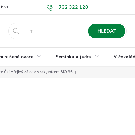
732 322 120
návka
GDPR a ochrana osobních údajů
Jak nakupovat
Obchodní
HLEDAT
m sušené ovoce
Semínka a jádra
V čokolád
e Čaj Hřejivý zázvor s rakytníkem BIO 36 g