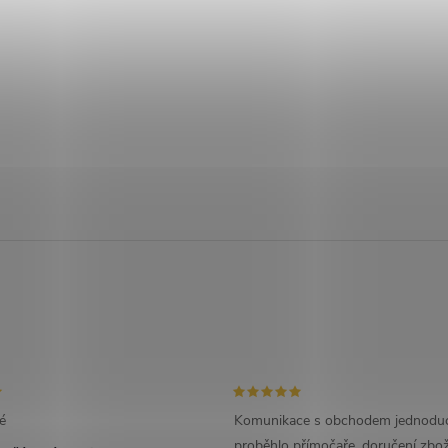
é
Komunikace s obchodem jednoduc
proběhlo přímočaře, doručení zbož