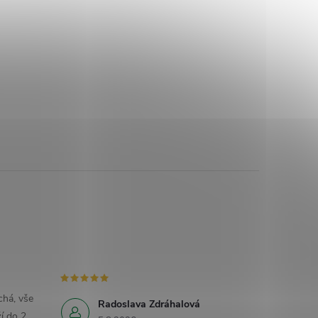
há, vše
Radoslava Zdráhalová
í do 2