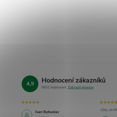
Hodnocení zákazníků
4,9
9651 hodnocení
Zobrazit recenze
vždy skvěl
Ivan Bohuslav