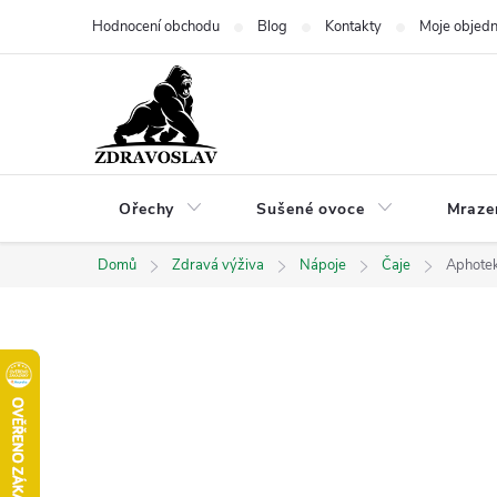
Přejít
Hodnocení obchodu
Blog
Kontakty
Moje objed
na
obsah
Ořechy
Sušené ovoce
Mraze
Domů
Zdravá výživa
Nápoje
Čaje
Aphotek