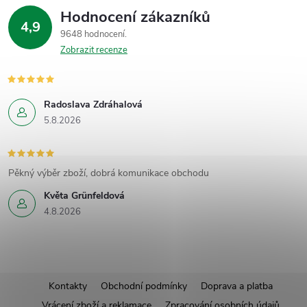
Hodnocení zákazníků
4,9
9648 hodnocení
Zobrazit recenze
Radoslava Zdráhalová
5.8.2026
Pěkný výběr zboží, dobrá komunikace obchodu
Květa Grünfeldová
4.8.2026
Z
Kontakty
Obchodní podmínky
Doprava a platba
Vrácení zboží a reklamace
Zpracování osobních údajů