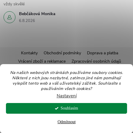
vždy skvělé
Bebčáková Monika
6.8.2026
Z
Kontakty
Obchodní podmínky
Doprava a platba
Vrácení zboží a reklamace
Zpracování osobních údajů
á
Pravidla soutěží
Affiliate program
Recepty
Na našich webových stránkách používáme soubory cookies.
Některé z nich jsou nezbytné, zatímco jiné nám pomáhají
Pro nové dodavatele
Ekologické balení
Moje objednávka
p
vylepšit tento web a váš uživatelský zážitek. Souhlasíte s
používáním všech cookies?
a
Nastavení
Copyright 2026
Zdravoslav
. Všechna práva vyhrazena.
Upravit nastavení
t
Souhlasím
cookies
Vytvořil Shoptet
Odmítnout
í