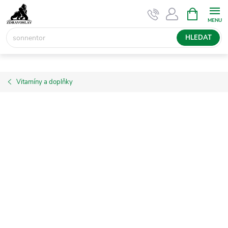
Přejít
NÁKUPNÍ
KOŠÍK
na
obsah
HLEDAT
Vitamíny a doplňky