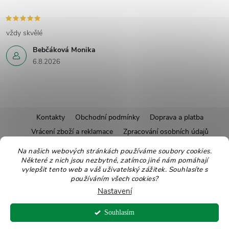
vždy skvělé
Bebčáková Monika
6.8.2026
Z
Kontakty
Obchodní podmínky
Doprava a platba
Vrácení zboží a reklamace
Zpracování osobních údajů
á
Pravidla soutěží
Affiliate program
Recepty
Na našich webových stránkách používáme soubory cookies.
Některé z nich jsou nezbytné, zatímco jiné nám pomáhají
Pro nové dodavatele
Ekologické balení
Moje objednávka
p
vylepšit tento web a váš uživatelský zážitek. Souhlasíte s
používáním všech cookies?
a
Nastavení
Copyright 2026
Zdravoslav
. Všechna práva vyhrazena.
Upravit nastavení
t
Souhlasím
cookies