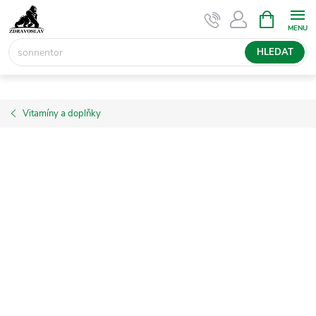
Přejít
NÁKUPNÍ
KOŠÍK
na
obsah
HLEDAT
Vitamíny a doplňky