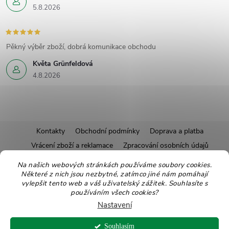
5.8.2026
Pěkný výběr zboží, dobrá komunikace obchodu
Květa Grünfeldová
4.8.2026
Z
Kontakty
Obchodní podmínky
Doprava a platba
Vrácení zboží a reklamace
Zpracování osobních údajů
á
Pravidla soutěží
Affiliate program
Recepty
Na našich webových stránkách používáme soubory cookies.
Některé z nich jsou nezbytné, zatímco jiné nám pomáhají
Pro nové dodavatele
Ekologické balení
Moje objednávka
p
vylepšit tento web a váš uživatelský zážitek. Souhlasíte s
používáním všech cookies?
a
Nastavení
Copyright 2026
Zdravoslav
. Všechna práva vyhrazena.
Upravit nastavení
Souhlasím
cookies