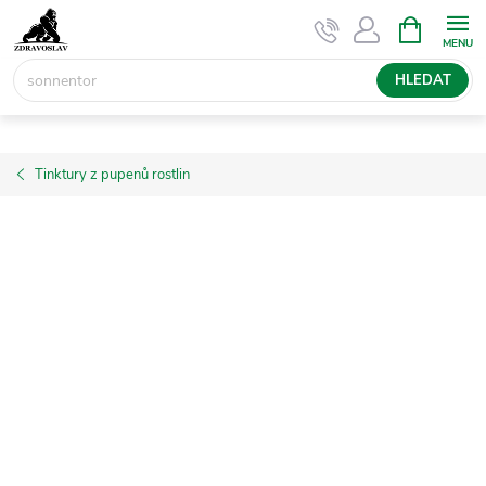
Přejít
NÁKUPNÍ
KOŠÍK
na
obsah
HLEDAT
Tinktury z pupenů rostlin