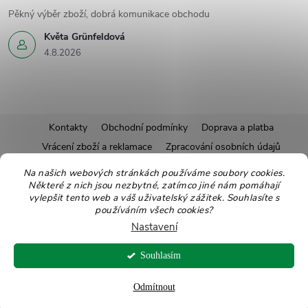
Pěkný výběr zboží, dobrá komunikace obchodu
Květa Grünfeldová
4.8.2026
Z
Kontakty
Obchodní podmínky
Doprava a platba
Vrácení zboží a reklamace
Zpracování osobních údajů
á
Pravidla soutěží
Affiliate program
Recepty
Na našich webových stránkách používáme soubory cookies.
Některé z nich jsou nezbytné, zatímco jiné nám pomáhají
Pro nové dodavatele
Ekologické balení
Moje objednávka
p
vylepšit tento web a váš uživatelský zážitek. Souhlasíte s
používáním všech cookies?
a
Nastavení
Copyright 2026
Zdravoslav
. Všechna práva vyhrazena.
Upravit nastavení
t
Souhlasím
cookies
Vytvořil Shoptet
Odmítnout
í