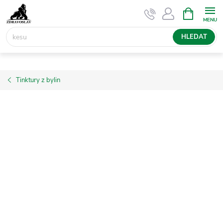
Přejít
NÁKUPNÍ
KOŠÍK
na
obsah
HLEDAT
Tinktury z bylin