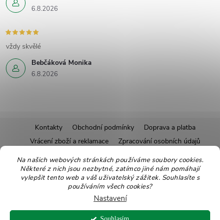
6.8.2026
vždy skvělé
Bebčáková Monika
6.8.2026
Z
Kontakty
Obchodní podmínky
Doprava a platba
Vrácení zboží a reklamace
Zpracování osobních údajů
á
Pravidla soutěží
Affiliate program
Recepty
Na našich webových stránkách používáme soubory cookies.
Některé z nich jsou nezbytné, zatímco jiné nám pomáhají
Pro nové dodavatele
Ekologické balení
Moje objednávka
p
vylepšit tento web a váš uživatelský zážitek. Souhlasíte s
používáním všech cookies?
a
Nastavení
Copyright 2026
Zdravoslav
. Všechna práva vyhrazena.
Upravit nastavení
Souhlasím
cookies