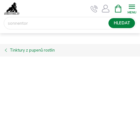
Přejít
NÁKUPNÍ
KOŠÍK
na
obsah
HLEDAT
Tinktury z pupenů rostlin