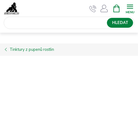
Přejít
NÁKUPNÍ
KOŠÍK
na
obsah
HLEDAT
Tinktury z pupenů rostlin