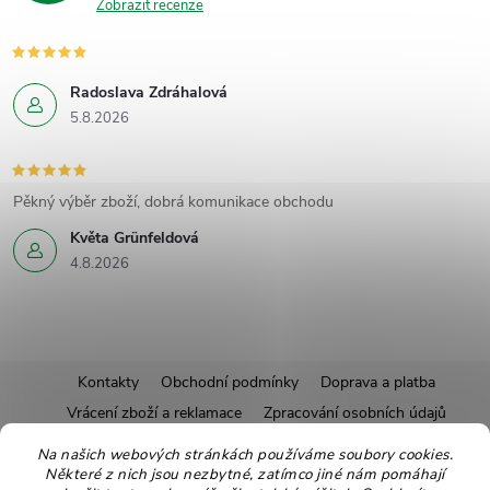
Zobrazit recenze
Radoslava Zdráhalová
5.8.2026
Pěkný výběr zboží, dobrá komunikace obchodu
Květa Grünfeldová
4.8.2026
Z
Kontakty
Obchodní podmínky
Doprava a platba
Vrácení zboží a reklamace
Zpracování osobních údajů
á
Pravidla soutěží
Affiliate program
Recepty
Na našich webových stránkách používáme soubory cookies.
Některé z nich jsou nezbytné, zatímco jiné nám pomáhají
Pro nové dodavatele
Ekologické balení
Moje objednávka