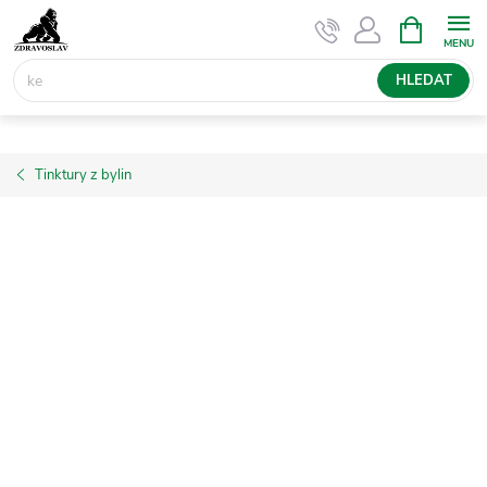
Přejít
NÁKUPNÍ
KOŠÍK
na
obsah
HLEDAT
Tinktury z bylin