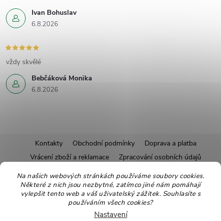
Ivan Bohuslav
6.8.2026
vždy skvělé
Bebčáková Monika
6.8.2026
Z
Kontakty
Obchodní podmínky
Doprava a platba
Vrácení zboží a reklamace
Zpracování osobních údajů
á
Pravidla soutěží
Affiliate program
Recepty
Na našich webových stránkách používáme soubory cookies.
Některé z nich jsou nezbytné, zatímco jiné nám pomáhají
Pro nové dodavatele
Ekologické balení
Moje objednávka
p
vylepšit tento web a váš uživatelský zážitek. Souhlasíte s
používáním všech cookies?
a
Nastavení