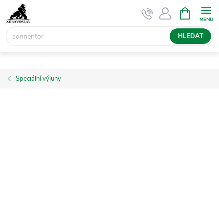
Přejít
NÁKUPNÍ
KOŠÍK
na
obsah
HLEDAT
Speciální výluhy