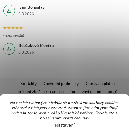
Ivan Bohuslav
6.8.2026
vždy skvělé
Bebčáková Monika
6.8.2026
Z
Kontakty
Obchodní podmínky
Doprava a platba
Vrácení zboží a reklamace
Zpracování osobních údajů
á
Pravidla soutěží
Affiliate program
Recepty
Na našich webových stránkách používáme soubory cookies.
Některé z nich jsou nezbytné, zatímco jiné nám pomáhají
Pro nové dodavatele
Ekologické balení
Moje objednávka
p
vylepšit tento web a váš uživatelský zážitek. Souhlasíte s
používáním všech cookies?
a
Nastavení