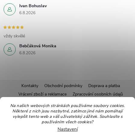
Ivan Bohuslav
6.8.2026
vždy skvělé
Bebčáková Monika
6.8.2026
Z
Kontakty
Obchodní podmínky
Doprava a platba
Vrácení zboží a reklamace
Zpracování osobních údajů
á
Pravidla soutěží
Affiliate program
Recepty
Na našich webových stránkách používáme soubory cookies.
Některé z nich jsou nezbytné, zatímco jiné nám pomáhají
Pro nové dodavatele
Ekologické balení
Moje objednávka
p
vylepšit tento web a váš uživatelský zážitek. Souhlasíte s
používáním všech cookies?
a
Nastavení