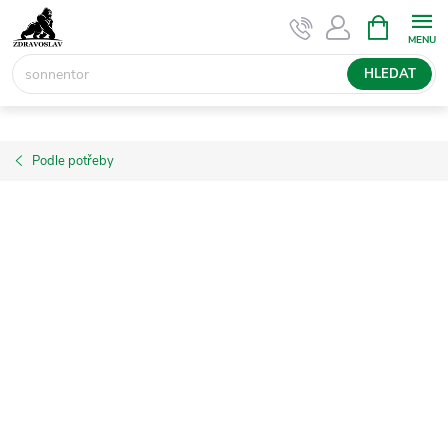
Přejít
NÁKUPNÍ
KOŠÍK
na
obsah
HLEDAT
Podle potřeby