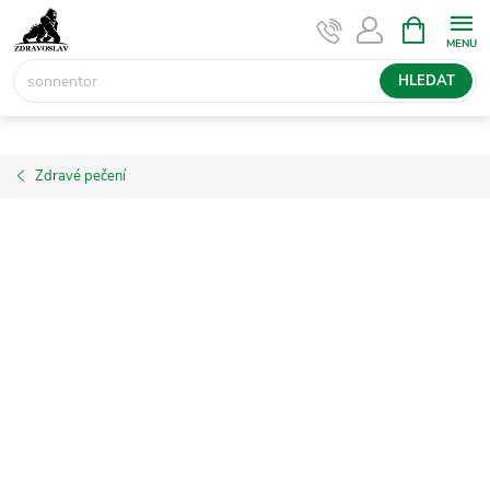
Přejít
NÁKUPNÍ
KOŠÍK
na
obsah
HLEDAT
Zdravé pečení