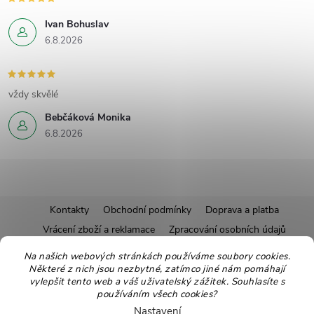
Ivan Bohuslav
6.8.2026
vždy skvělé
Bebčáková Monika
6.8.2026
Z
Kontakty
Obchodní podmínky
Doprava a platba
Vrácení zboží a reklamace
Zpracování osobních údajů
á
Pravidla soutěží
Affiliate program
Recepty
Na našich webových stránkách používáme soubory cookies.
Některé z nich jsou nezbytné, zatímco jiné nám pomáhají
Pro nové dodavatele
Ekologické balení
Moje objednávka
p
vylepšit tento web a váš uživatelský zážitek. Souhlasíte s
používáním všech cookies?
Nastavení