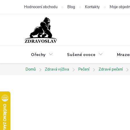
Přejít
Hodnocení obchodu
Blog
Kontakty
Moje objed
na
obsah
Ořechy
Sušené ovoce
Mraze
Domů
Zdravá výživa
Pečení
Zdravé pečení