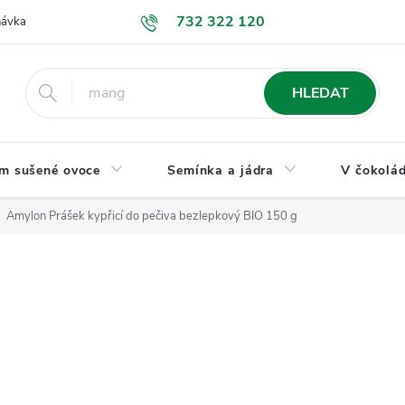
732 322 120
návka
GDPR a ochrana osobních údajů
Jak nakupovat
Obchodní
HLEDAT
m sušené ovoce
Semínka a jádra
V čokolád
Amylon Prášek kypřicí do pečiva bezlepkový BIO 150 g