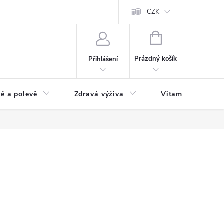
 podmínky a zpracování osobních údajů
Formulář pro odstoupení od sm
CZK
NÁKUPNÍ
KOŠÍK
Prázdný košík
Přihlášení
ě a polevě
Zdravá výživa
Vitamíny a doplň